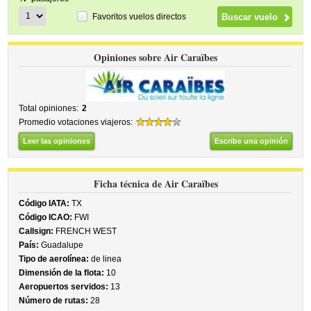
Favoritos vuelos directos
Opiniones sobre Air Caraïbes
Total opiniones:
2
Promedio votaciones viajeros:
Leer las opiniones
Escribe una opinión
Ficha técnica de Air Caraïbes
Código IATA:
TX
Código ICAO:
FWI
Callsign:
FRENCH WEST
País:
Guadalupe
Tipo de aerolínea:
de linea
Dimensión de la flota:
10
Aeropuertos servidos:
13
Número de rutas:
28