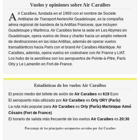
Vuelos y opiniones sobre Air Caraïbes
A
ir Caraïbes, fundada en el 1969 con el nombre de Societe
Antillaise de Transport Aerien/Air Guadeloupe, es la compañia
aérea regional de bandera de la Antillas Francese, que incluyen
Guadeloupe y Martinica. Air Caraïbes tiene la sede en Les Abymes en
Guadeloupe, opera vuelos de línea y charter hacia un amplio network
de destinaciones en las islas Antillas, además de operar vuelos
transatlánticos hacia Paris con el brand Air Caraïbes Atlantique. Air
Caraïbes, además, opera vuelos en codeshare con Air France y LIAT.
Los hubs de la aerolínea son los aeropuertos de Pointe-à-Pitre, Paris
Orly y Le Lamentin en Fort-de-France.
Estadísticas de los vuelos Air Caraïbes
El precio medio del billete de avión de
Air Caraïbes
es
619
Euro
El aeropuerto más utilizado por
Air Caraïbes
es
Orly ORY (París)
La ruta más popular para
Air Caraïbes
es
Orly (París)-Martinique Aimé
Césaire (Fort de France)
El horario de salida más frecuente de los vuelos
Air Caraïbes
es
20:30
Porcentaje de los principales aeropuertos servidos por Air Caraïbes