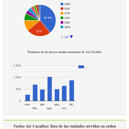
ORY
FDF
PTP
38.9%
CAY
HAV
SFG
25%
1/2
Tendencia de los precios medios mensuales de Air Caraïbes
1,500
…
1,000
500
0
ene.
abr.
sep.
dic.
feb.
ago.
oct.
Vuelos Air Caraïbes: lista de las ciudades servidas en orden