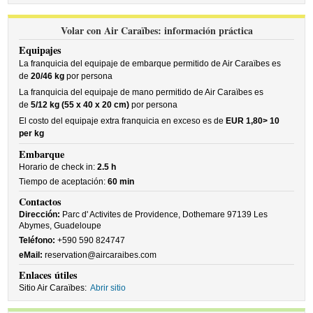
Volar con Air Caraïbes: información práctica
Equipajes
La franquicia del equipaje de embarque permitido de Air Caraïbes es
de
20/46 kg
por persona
La franquicia del equipaje de mano permitido de Air Caraïbes es
de
5/12 kg (55 x 40 x 20 cm)
por persona
El costo del equipaje extra franquicia en exceso es de
EUR 1,80> 10
per kg
Embarque
Horario de check in:
2.5 h
Tiempo de aceptación:
60 min
Contactos
Dirección:
Parc d' Activites de Providence, Dothemare 97139 Les
Abymes, Guadeloupe
Teléfono:
+590 590 824747
eMail:
reservation@aircaraibes.com
Enlaces útiles
Sitio Air Caraïbes:
Abrir sitio