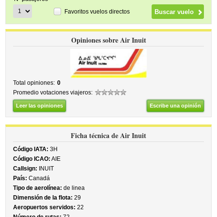
Favoritos vuelos directos
Opiniones sobre Air Inuit
Total opiniones:
0
Promedio votaciones viajeros:
Leer las opiniones
Escribe una opinión
Ficha técnica de Air Inuit
Código IATA:
3H
Código ICAO:
AIE
Callsign:
INUIT
País:
Canadá
Tipo de aerolínea:
de linea
Dimensión de la flota:
29
Aeropuertos servidos:
22