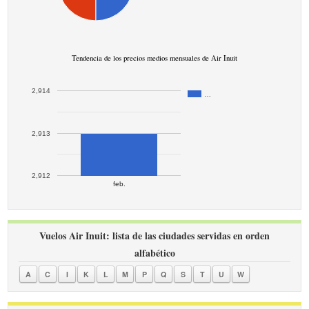
Tendencia de los precios medios mensuales de Air Inuit
2,914
…
2,913
2,912
feb.
Vuelos Air Inuit: lista de las ciudades servidas en orden
alfabético
A
C
I
K
L
M
P
Q
S
T
U
W