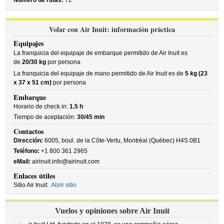
Número de rutas:
72
Volar con Air Inuit: información práctica
Equipajes
La franquicia del equipaje de embarque permitido de Air Inuit es
de
20/30 kg
por persona
La franquicia del equipaje de mano permitido de Air Inuit es de
5 kg (23
x 37 x 51 cm)
por persona
Embarque
Horario de check in:
1.5 h
Tiempo de aceptación:
30/45 min
Contactos
Dirección:
6005, boul. de la Côte-Vertu, Montréal (Québec) H4S 0B1
Teléfono:
+1 800 361 2965
eMail:
airinuit.info@airinuit.com
Enlaces útiles
Sitio Air Inuit:
Abrir sitio
Vuelos y opiniones sobre Air Inuit