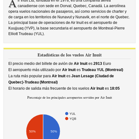
A
ir Inuit Ltd, fundada en el 1978, es una compañia aérea
canadiense con sede en Dorval, Quebec, Canadá. La aerolínea
opera vuelos nacionales de pasajeros, así como servicios de charter y
de carga en los territorios de Nunavut y Nunavik, en el norte de Quebec.
La principal base de operaciones de Air Inuit es el aeropuerto de
Kuujjuaq (YVP), la base secundaria el aeropuerto de Montreal-Pierre
Elliott Trudeau (YUL).
Estadísticas de los vuelos Air Inuit
El precio medio del billete de avión de
Air Inuit
es
2913
Euro
El aeropuerto más utilizado por
Air Inuit
es
Trudeau YUL (Montreal)
La ruta más popular para
Air Inuit
es
Jean Lesage (Ciudad de
Quebec)-Trudeau (Montreal)
El horario de salida más frecuente de los vuelos
Air Inuit
es
18:05
Porcentaje de los principales aeropuertos servidos por Air Inuit
YUL
YQB
50%
50%