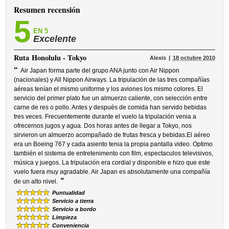
Resumen recensión
5
EN 5
Excelente
Ruta
Honolulu - Tokyo
Alexis
18 octubre 2010
“
Air Japan forma parte del grupo ANA junto con Air Nippon
(nacionales) y All Nippon Airways. La tripulación de las tres compañías
aéreas tenían el mismo uniforme y los aviones los mismo colores. El
servicio del primer plato fue un almuerzo caliente, con selección entre
carne de res o pollo. Antes y después de comida han servido bebidas
tres veces. Frecuentemente durante el vuelo la tripulación venia a
ofrecernos jugos y agua. Dos horas antes de llegar a Tokyo, nos
sirvieron un almuerzo acompañado de frutas fresca y bebidas.El aéreo
era un Boeing 767 y cada asiento tenia la propia pantalla video. Optimo
también el sistema de entretenimento con film, espectaculos televisivos,
música y juegos. La tripulación era cordial y disponible e hizo que este
vuelo fuera muy agradable. Air Japan es absolutamente una compañía
”
de un alto nivel.
Puntualidad
Servicio a tierra
Servicio a bordo
Limpieza
Conveniencia