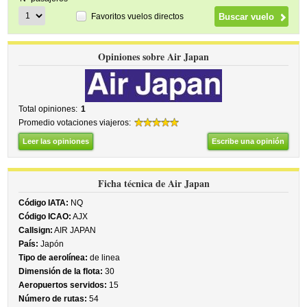
Favoritos vuelos directos
Opiniones sobre Air Japan
Total opiniones:
1
Promedio votaciones viajeros:
Leer las opiniones
Escribe una opinión
Ficha técnica de Air Japan
Código IATA:
NQ
Código ICAO:
AJX
Callsign:
AIR JAPAN
País:
Japón
Tipo de aerolínea:
de linea
Dimensión de la flota:
30
Aeropuertos servidos:
15
Número de rutas:
54