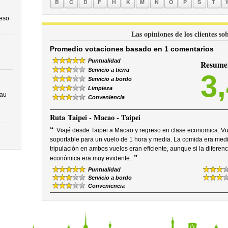
B
C
D
F
H
K
M
N
O
P
S
T
ceso
Las opiniones de los clientes s
Promedio votaciones basado en 1 comentarios
Puntualidad
Resumen
Servicio a tierra
3
Servicio a bordo
Limpieza
cau
Conveniencia
Ruta
Taipei - Macao - Taipei
“
Viajé desde Taipei a Macao y regreso en clase economica. Vue
soportable para un vuelo de 1 hora y media. La comida era medio
tripulación en ambos vuelos eran eficiente, aunque si la diferenc
”
económica era muy evidente.
Puntualidad
Servicio a bordo
Conveniencia