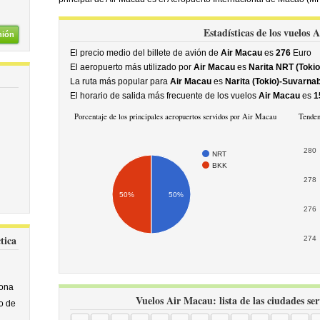
Estadísticas de los vuelos
nión
El precio medio del billete de avión de
Air Macau
es
276
Euro
El aeropuerto más utilizado por
Air Macau
es
Narita NRT (Tokio
La ruta más popular para
Air Macau
es
Narita (Tokio)-Suvarn
El horario de salida más frecuente de los vuelos
Air Macau
es
1
Porcentaje de los principales aeropuertos servidos por Air Macau
Tenden
280
NRT
BKK
278
50%
50%
276
tica
274
ona
Vuelos Air Macau: lista de las ciudades ser
o de