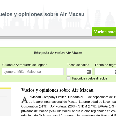
uelos y opiniones sobre Air Macau
Vuelos bara
Búsqueda de vuelos Air Macau
Ciudad o Aeropuerto de llegada
Fecha de salida
Fecha de regr
Favoritos vuelos directos
Vuelos y opiniones sobre Air Macau
A
ir Macau Company Limited, fundada el 13 de septiembre de 1
es la aerolínea nacional de Macao. La propiedad de la compañ
Corporation (51%), TAP Portugal (20%), STDM (14%), EVA Air (5%)
privados de Macao (5%). Air Macau opera vuelos regionales en Asia
principal de Air Macau es el Aeropuerto Internacional de Macao (M