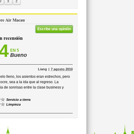
W
X
Z
obre Air Macau
Escribe una opinión
 recensión
,4
EN 5
Bueno
Liang
7 agosto 2010
lo lleno, los asientos eran estrechos, pero
cre, sea a la ida que al regreso. La
ia de sonrisas entre la clase business y
Servicio a tierra
Limpieza