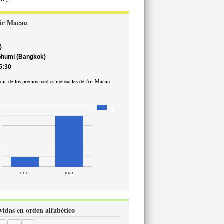
 Air Macau
)
abhumi (Bangkok)
5:30
cia de los precios medios mensuales de Air Macau
…
ene.
mar.
vidas en orden alfabético