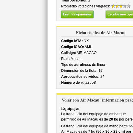
Total opiniones:
1
Promedio votaciones viajeros:
Leer las opiniones
Escribe una opi
Ficha técnica de Air Macau
Código IATA:
NX
Código ICAO:
AMU
Callsign:
AIR MACAO
País:
Macao
Tipo de aerolínea:
de linea
Dimensión de la flota:
17
Aeropuertos servidos:
24
Número de rutas:
58
Volar con Air Macau: información prác
Equipajes
La franquicia del equipaje de embarque
permitido de Air Macau es de
20 kg
por pers
La franquicia del equipaje de mano permitid
Air Macau es de
7 kg (56 x 36 x 23 cm)
por