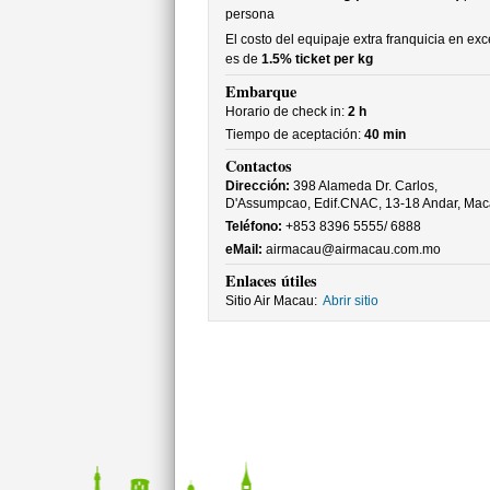
persona
El costo del equipaje extra franquicia en ex
es de
1.5% ticket per kg
Embarque
Horario de check in:
2 h
Tiempo de aceptación:
40 min
Contactos
Dirección:
398 Alameda Dr. Carlos,
D'Assumpcao, Edif.CNAC, 13-18 Andar, Ma
Teléfono:
+853 8396 5555/ 6888
eMail:
airmacau@airmacau.com.mo
Enlaces útiles
Sitio Air Macau:
Abrir sitio