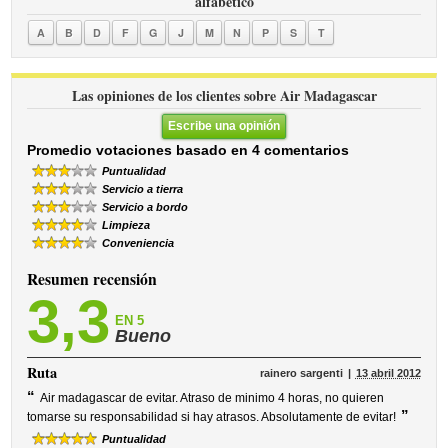
alfabético
A
B
D
F
G
J
M
N
P
S
T
Las opiniones de los clientes sobre Air Madagascar
Escribe una opinión
Promedio votaciones basado en 4 comentarios
Puntualidad
Servicio a tierra
Servicio a bordo
Limpieza
Conveniencia
Resumen recensión
3,3
EN 5
Bueno
Ruta
rainero sargenti
13 abril 2012
“
Air madagascar de evitar. Atraso de minimo 4 horas, no quieren
”
tomarse su responsabilidad si hay atrasos. Absolutamente de evitar!
Puntualidad