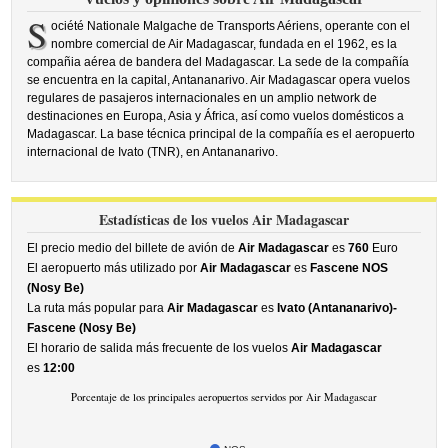
S
ociété Nationale Malgache de Transports Aériens, operante con el
nombre comercial de Air Madagascar, fundada en el 1962, es la
compañia aérea de bandera del Madagascar. La sede de la compañía
se encuentra en la capital, Antananarivo. Air Madagascar opera vuelos
regulares de pasajeros internacionales en un amplio network de
destinaciones en Europa, Asia y África, así como vuelos domésticos a
Madagascar. La base técnica principal de la compañía es el aeropuerto
internacional de Ivato (TNR), en Antananarivo.
Estadísticas de los vuelos Air Madagascar
El precio medio del billete de avión de
Air Madagascar
es
760
Euro
El aeropuerto más utilizado por
Air Madagascar
es
Fascene NOS
(Nosy Be)
La ruta más popular para
Air Madagascar
es
Ivato (Antananarivo)-
Fascene (Nosy Be)
El horario de salida más frecuente de los vuelos
Air Madagascar
es
12:00
Porcentaje de los principales aeropuertos servidos por Air Madagascar