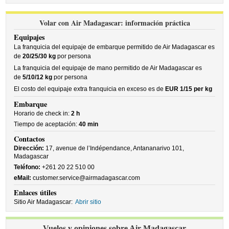
Volar con Air Madagascar: información práctica
Equipajes
La franquicia del equipaje de embarque permitido de Air Madagascar es
de
20/25/30 kg
por persona
La franquicia del equipaje de mano permitido de Air Madagascar es
de
5/10/12 kg
por persona
El costo del equipaje extra franquicia en exceso es de
EUR 1/15 per kg
Embarque
Horario de check in:
2 h
Tiempo de aceptación:
40 min
Contactos
Dirección:
17, avenue de l’Indépendance, Antananarivo 101,
Madagascar
Teléfono:
+261 20 22 510 00
eMail:
customer.service@airmadagascar.com
Enlaces útiles
Sitio Air Madagascar:
Abrir sitio
Vuelos y opiniones sobre Air Madagascar