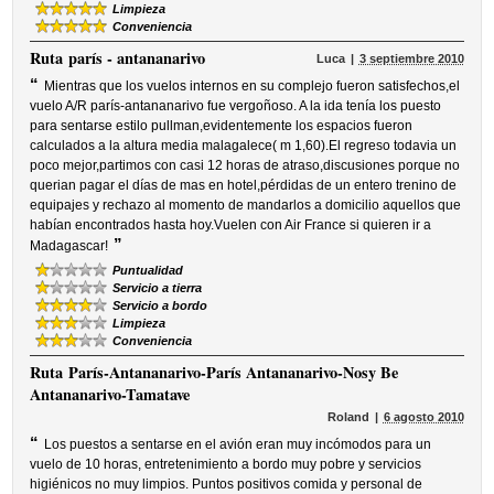
Limpieza
Conveniencia
Ruta
parís - antananarivo
Luca
3 septiembre 2010
“
Mientras que los vuelos internos en su complejo fueron satisfechos,el
vuelo A/R parís-antananarivo fue vergoñoso. A la ida tenía los puesto
para sentarse estilo pullman,evidentemente los espacios fueron
calculados a la altura media malagalece( m 1,60).El regreso todavia un
poco mejor,partimos con casi 12 horas de atraso,discusiones porque no
querian pagar el días de mas en hotel,pérdidas de un entero trenino de
equipajes y rechazo al momento de mandarlos a domicilio aquellos que
habían encontrados hasta hoy.Vuelen con Air France si quieren ir a
”
Madagascar!
Puntualidad
Servicio a tierra
Servicio a bordo
Limpieza
Conveniencia
Ruta
París-Antananarivo-París Antananarivo-Nosy Be
Antananarivo-Tamatave
Roland
6 agosto 2010
“
Los puestos a sentarse en el avión eran muy incómodos para un
vuelo de 10 horas, entretenimiento a bordo muy pobre y servicios
higiénicos no muy limpios. Puntos positivos comida y personal de