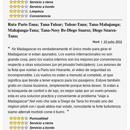
Servicio a tierra
Servicio a bordo
Limpieza
Conveniencia
Ruta
Paris-Tana; Tana-Tulear; Tulear-Tana; Tana-Mahajanga;
Mahajanga-Tana; Tana-Nosy Be-Diego Suarez; Diego Suarez-
Tana;
Mark
10 julio 2011
“
Air Madagascar es verdaderamente el único modo para girar el
Madagascar si estan apurados. Los vuelos internacionales no son
grande cosa, pero los vuelos internos son los mejores por conveniencia
respecto a otras soluciones (un jet privado/ helicóptero). Los aviones de
la flota que vuelan a Paris son hilarante, el video de seguridad es
incomprensible. Los vuelos no estan a menudo al completo, el que
significa que tiende a tener espacio para los pasajeros. Estuve también
gratis en classe business, simplemente porque tenia deseo. Si estan a
la búsqueda de confort o de lujo, es mejor optar por un vuelo privado;
esta es una solucion practica y conveniente al problema "viaje a
Madagascar".Nel volo che sale a Diego da Tana ho trovato uno dei
migliori piloti con i quali abbia mai volato, nonostante la forte turbolenza
”
siamo atterrati morbidi come il burro.
Puntualidad
Servicio a tierra
Servicio a bordo