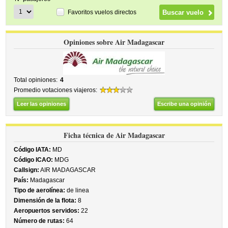
Favoritos vuelos directos
Opiniones sobre Air Madagascar
Total opiniones:
4
Promedio votaciones viajeros:
Leer las opiniones
Escribe una opinión
Ficha técnica de Air Madagascar
Código IATA:
MD
Código ICAO:
MDG
Callsign:
AIR MADAGASCAR
País:
Madagascar
Tipo de aerolínea:
de linea
Dimensión de la flota:
8
Aeropuertos servidos:
22
Número de rutas:
64