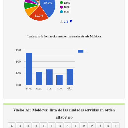
DME
40.3%
BVA
MXP
21.9%
1/2
Tendencia de los precios medios mensuales de Air Moldova
400
…
300
200
100
ene.
sep.
oct.
nov.
dic.
Vuelos Air Moldova: lista de las ciudades servidas en orden
alfabético
A
B
C
D
E
F
G
K
L
M
P
R
S
T