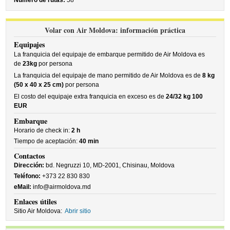
Número de rutas:
58
Volar con Air Moldova: información práctica
Equipajes
La franquicia del equipaje de embarque permitido de Air Moldova es
de
23kg
por persona
La franquicia del equipaje de mano permitido de Air Moldova es de
8 kg
(50 x 40 x 25 cm)
por persona
El costo del equipaje extra franquicia en exceso es de
24/32 kg 100
EUR
Embarque
Horario de check in:
2 h
Tiempo de aceptación:
40 min
Contactos
Dirección:
bd. Negruzzi 10, MD-2001, Chisinau, Moldova
Teléfono:
+373 22 830 830
eMail:
info@airmoldova.md
Enlaces útiles
Sitio Air Moldova:
Abrir sitio