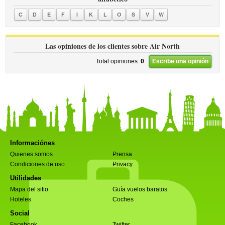
C
D
E
F
I
K
L
O
S
V
W
Las opiniones de los clientes sobre Air North
Total opiniones:
0
Escribe una opinión
Informaciónes
Quienes somos
Prensa
Condiciones de uso
Privacy
Utilidades
Mapa del sitio
Guía vuelos baratos
Hoteles
Coches
Social
Facebook
Twitter