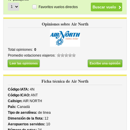
Favoritos vuelos directos
Opiniones sobre Air North
Total opiniones:
0
Promedio votaciones viajeros:
Leer las opiniones
Escribe una opinión
Ficha técnica de Air North
Código IATA:
4N
Código ICAO:
ANT
Callsign:
AIR NORTH
País:
Canadá
Tipo de aerolínea:
de linea
Dimensión de la flota:
12
Aeropuertos servidos:
10