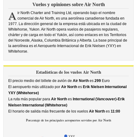
Vuelos y opiniones sobre Air North
A
ir North Charter and Training Ltd, operando bajo el nombre
comercial de Air North, es una aerolínea canadiense fundada en
1977. La dirección general de la empresa está ubicada en la ciudad de
Whitehorse, Yukon. Air North opera vuelos de pasajeros regulares,
chárter y de carga en todo el Yukón, así como enlaces en los Territorios
del Noroeste, Alaska, Columbia Británica y Alberta. La base principal de
la aerolínea es el Aeropuerto Internacional de Erik Nielsen (YXY) en
Whitehorse.
Estadísticas de los vuelos Air North
El precio medio del billete de avión de
Air North
es
299
Euro
El aeropuerto más utilizado por
Air North
es
Erik Nielsen International
YXY (Whitehorse)
La ruta más popular para
Air North
es
International (Vancouver)-Erik
Nielsen International (Whitehorse)
El horario de salida más frecuente de los vuelos
Air North
es
11:00
Porcentaje de los principales aeropuertos servidos por Air North
YXY