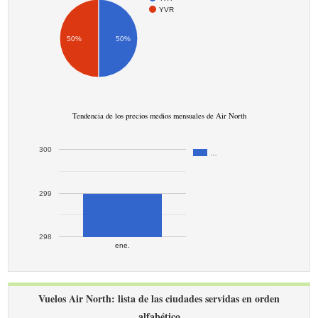
YVR
50%
50%
Tendencia de los precios medios mensuales de Air North
300
…
299
298
ene.
Vuelos Air North: lista de las ciudades servidas en orden
alfabético