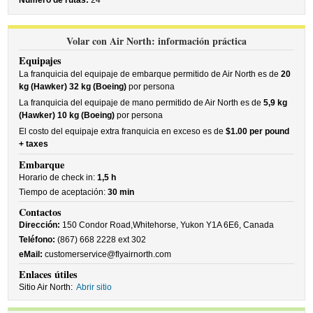
Número de rutas:
24
Volar con Air North: información práctica
Equipajes
La franquicia del equipaje de embarque permitido de Air North es de
20
kg (Hawker) 32 kg (Boeing)
por persona
La franquicia del equipaje de mano permitido de Air North es de
5,9 kg
(Hawker) 10 kg (Boeing)
por persona
El costo del equipaje extra franquicia en exceso es de
$1.00 per pound
+ taxes
Embarque
Horario de check in:
1,5 h
Tiempo de aceptación:
30 min
Contactos
Dirección:
150 Condor Road,Whitehorse, Yukon Y1A 6E6, Canada
Teléfono:
(867) 668 2228 ext 302
eMail:
customerservice@flyairnorth.com
Enlaces útiles
Sitio Air North:
Abrir sitio