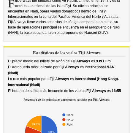
F
iji Airways fue fundada como Air Pacific Limited en el 1947 y es la
aerolínea nacional de las Islas Fiyi. Su oficina principal se
encuentra en Nadi, opera vuelos domésticos dentro de Fiyi y
Internacionales en la zona del Pacífico, América del Norte y Australia.
Fiji Airways tiene varios acuerdos de código compartido en curso, su
base de operaciones principal se encuentra en el aeropuerto de Nadi
(NAN), la base secundaria en el aeropuerto de Nausori (SUV).
Estadísticas de los vuelos Fiji Airways
El precio medio del billete de avión de
Fiji Airways
es
939
Euro
El aeropuerto más utilizado por
Fiji Airways
es
International NAN
(Nadi)
La ruta más popular para
Fiji Airways
es
International (Hong Kong)-
International (Nadi)
El horario de salida más frecuente de los vuelos
Fiji Airways
es
16:55
Porcentaje de los principales aeropuertos servidos por Fiji Airways
NAN
HKG
19.2%
FUN
50%