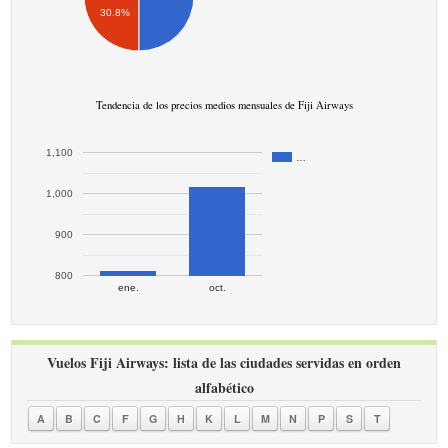
30.8%
Tendencia de los precios medios mensuales de Fiji Airways
1,100
…
1,000
900
800
ene.
oct.
Vuelos Fiji Airways: lista de las ciudades servidas en orden
alfabético
A
B
C
F
G
H
K
L
M
N
P
S
T