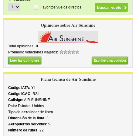
Favoritos vuelos directos
Opiniones sobre Air Sunshine
Total opiniones:
0
Promedio votaciones viajeros:
Leer las opiniones
Escribe una opinión
Ficha técnica de Air Sunshine
Código IATA:
YI
Código ICAO:
RSI
Callsign:
AIR SUNSHINE
País:
Estados Unidos
Tipo de aerolínea:
de linea
Dimensión de la flota:
3
Aeropuertos servidos:
9
Número de rutas:
22