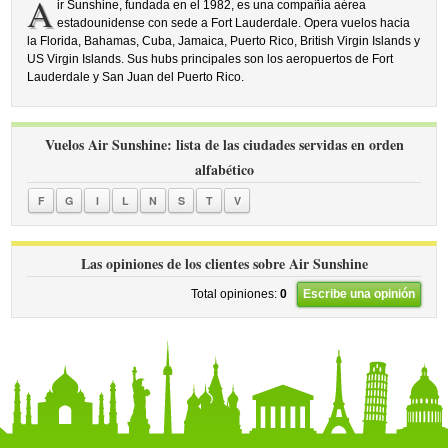
A
ir Sunshine, fundada en el 1982, es una compañia aérea
estadounidense con sede a Fort Lauderdale. Opera vuelos hacia
la Florida, Bahamas, Cuba, Jamaica, Puerto Rico, British Virgin Islands y
US Virgin Islands. Sus hubs principales son los aeropuertos de Fort
Lauderdale y San Juan del Puerto Rico.
Vuelos Air Sunshine: lista de las ciudades servidas en orden
alfabético
F
G
I
L
N
S
T
V
Las opiniones de los clientes sobre Air Sunshine
Total opiniones:
0
Escribe una opinión