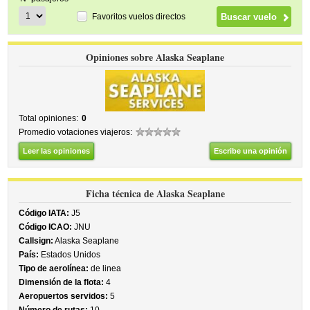
Favoritos vuelos directos
Opiniones sobre Alaska Seaplane
Total opiniones:
0
Promedio votaciones viajeros:
Leer las opiniones
Escribe una opinión
Ficha técnica de Alaska Seaplane
Código IATA:
J5
Código ICAO:
JNU
Callsign:
Alaska Seaplane
País:
Estados Unidos
Tipo de aerolínea:
de linea
Dimensión de la flota:
4
Aeropuertos servidos:
5