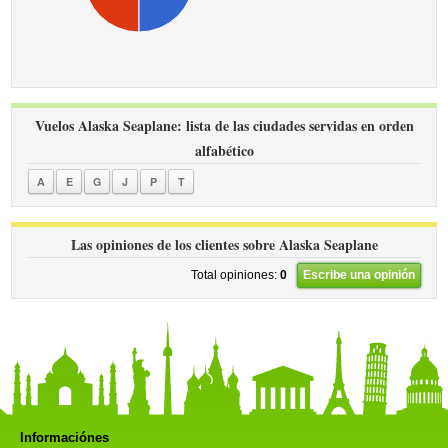
Vuelos Alaska Seaplane: lista de las ciudades servidas en orden
alfabético
A
E
G
J
P
T
Las opiniones de los clientes sobre Alaska Seaplane
Total opiniones:
0
Escribe una opinión
Informaciónes