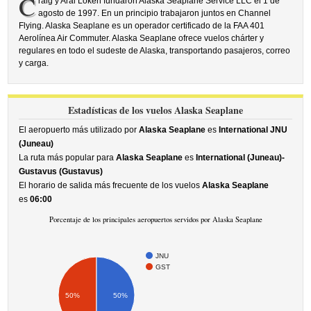
C
raig y Aral Loken fundaron Alaska Seaplane Service LLC el 1 de
agosto de 1997. En un principio trabajaron juntos en Channel
Flying. Alaska Seaplane es un operador certificado de la FAA 401
Aerolínea Air Commuter. Alaska Seaplane ofrece vuelos chárter y
regulares en todo el sudeste de Alaska, transportando pasajeros, correo
y carga.
Estadísticas de los vuelos Alaska Seaplane
El aeropuerto más utilizado por
Alaska Seaplane
es
International JNU
(Juneau)
La ruta más popular para
Alaska Seaplane
es
International (Juneau)-
Gustavus (Gustavus)
El horario de salida más frecuente de los vuelos
Alaska Seaplane
es
06:00
Porcentaje de los principales aeropuertos servidos por Alaska Seaplane
JNU
GST
50%
50%