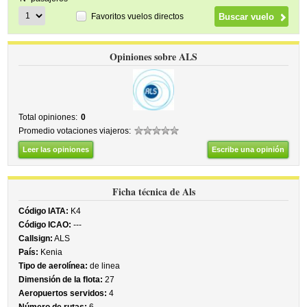
Favoritos vuelos directos
Opiniones sobre ALS
Total opiniones:
0
Promedio votaciones viajeros:
Leer las opiniones
Escribe una opinión
Ficha técnica de Als
Código IATA:
K4
Código ICAO:
---
Callsign:
ALS
País:
Kenia
Tipo de aerolínea:
de linea
Dimensión de la flota:
27
Aeropuertos servidos:
4