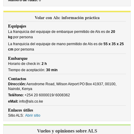
Número de rutas:
6
Volar con Als: información práctica
Equipajes
La franquicia del equipaje de embarque permitido de Als es de
20
kg
por persona
La franquicia del equipaje de mano permitido de Als es de
55 x 35 x 25
cm
por persona
Embarque
Horario de check in:
2 h
Tiempo de aceptación:
30 min
Contactos
Dirección:
Aerodrome Road, Wilson Airport PO Box 41937, 00100,
Nairobi, Kenya
Teléfono:
+254 20 6000019/ 6008362
eMail:
info@als.co.ke
Enlaces útiles
Sitio ALS:
Abrir sitio
Vuelos y opiniones sobre ALS