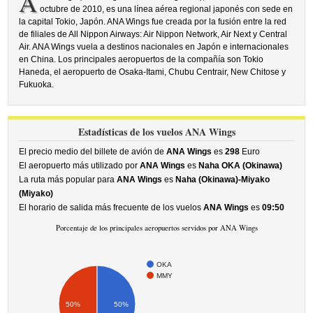
A
octubre de 2010, es una línea aérea regional japonés con sede en
la capital Tokio, Japón. ANA Wings fue creada por la fusión entre la red
de filiales de All Nippon Airways: Air Nippon Network, Air Next y Central
Air. ANA Wings vuela a destinos nacionales en Japón e internacionales
en China. Los principales aeropuertos de la compañía son Tokio
Haneda, el aeropuerto de Osaka-Itami, Chubu Centrair, New Chitose y
Fukuoka.
Estadísticas de los vuelos ANA Wings
El precio medio del billete de avión de
ANA Wings
es
298
Euro
El aeropuerto más utilizado por
ANA Wings
es
Naha OKA (Okinawa)
La ruta más popular para
ANA Wings
es
Naha (Okinawa)-Miyako
(Miyako)
El horario de salida más frecuente de los vuelos
ANA Wings
es
09:50
Porcentaje de los principales aeropuertos servidos por ANA Wings
OKA
MMY
50%
50%