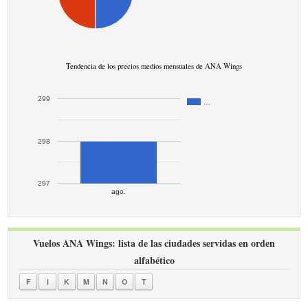
Tendencia de los precios medios mensuales de ANA Wings
299
…
298
297
ago.
Vuelos ANA Wings: lista de las ciudades servidas en orden
alfabético
F
I
K
M
N
O
T