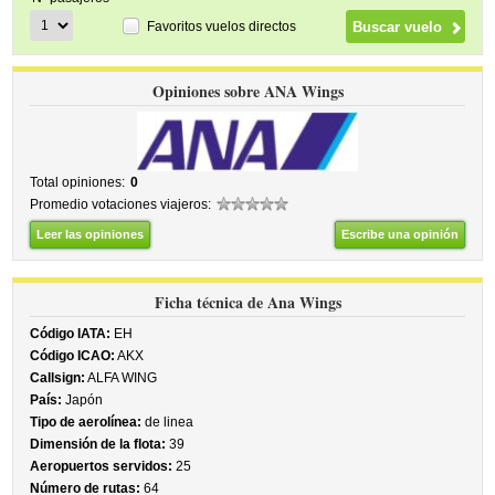
Favoritos vuelos directos
Opiniones sobre ANA Wings
Total opiniones:
0
Promedio votaciones viajeros:
Leer las opiniones
Escribe una opinión
Ficha técnica de Ana Wings
Código IATA:
EH
Código ICAO:
AKX
Callsign:
ALFA WING
País:
Japón
Tipo de aerolínea:
de linea
Dimensión de la flota:
39
Aeropuertos servidos:
25
Número de rutas:
64