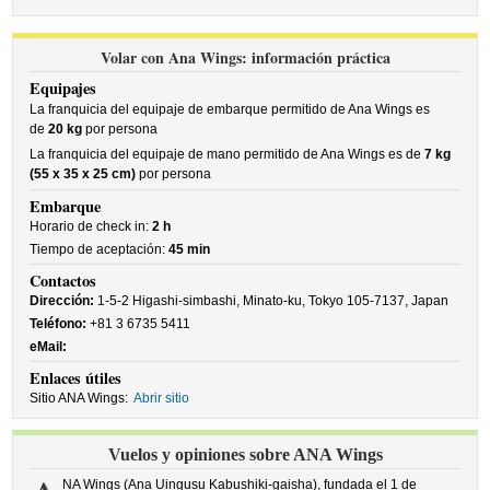
Volar con Ana Wings: información práctica
Equipajes
La franquicia del equipaje de embarque permitido de Ana Wings es
de
20 kg
por persona
La franquicia del equipaje de mano permitido de Ana Wings es de
7 kg
(55 x 35 x 25 cm)
por persona
Embarque
Horario de check in:
2 h
Tiempo de aceptación:
45 min
Contactos
Dirección:
1-5-2 Higashi-simbashi, Minato-ku, Tokyo 105-7137, Japan
Teléfono:
+81 3 6735 5411
eMail:
Enlaces útiles
Sitio ANA Wings:
Abrir sitio
Vuelos y opiniones sobre ANA Wings
NA Wings (Ana Uingusu Kabushiki-gaisha), fundada el 1 de