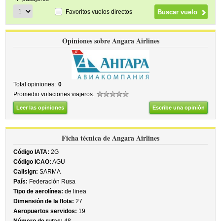
Favoritos vuelos directos
Opiniones sobre Angara Airlines
Total opiniones:
0
Promedio votaciones viajeros:
Leer las opiniones
Escribe una opinión
Ficha técnica de Angara Airlines
Código IATA:
2G
Código ICAO:
AGU
Callsign:
SARMA
País:
Federación Rusa
Tipo de aerolínea:
de linea
Dimensión de la flota:
27
Aeropuertos servidos:
19