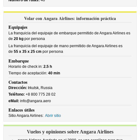
Número de rutas:
48
Volar con Angara Airlines: información práctica
Equipajes
La franquicia del equipaje de embarque permitido de Angara Airlines es
de
20 kg
por persona
La franquicia del equipaje de mano permitido de Angara Airlines es
de
55 x 35 x 25 cm
por persona
Embarque
Horario de check in:
2.5 h
Tiempo de aceptación:
40 min
Contactos
Dirección:
Irkutsk, Russia
Teléfono:
+8 800 775 28 02
eMail:
info@angara.aero
Enlaces útiles
Sitio Angara Airlines:
Abrir sitio
Vuelos y opiniones sobre Angara Airlines