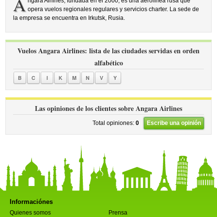
A
ngara Airlines, fundada en el 2000, es una aerolínea rusa que
opera vuelos regionales regulares y servicios charter. La sede de
la empresa se encuentra en Irkutsk, Rusia.
Vuelos Angara Airlines: lista de las ciudades servidas en orden
alfabético
B
C
I
K
M
N
V
Y
Las opiniones de los clientes sobre Angara Airlines
Total opiniones:
0
Escribe una opinión
Informaciónes
Quienes somos
Prensa