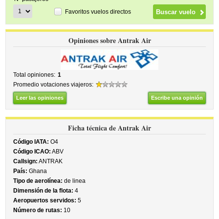
Favoritos vuelos directos
Opiniones sobre Antrak Air
Total opiniones:
1
Promedio votaciones viajeros:
Leer las opiniones
Escribe una opinión
Ficha técnica de Antrak Air
Código IATA:
O4
Código ICAO:
ABV
Callsign:
ANTRAK
País:
Ghana
Tipo de aerolínea:
de linea
Dimensión de la flota:
4
Aeropuertos servidos:
5
Número de rutas:
10