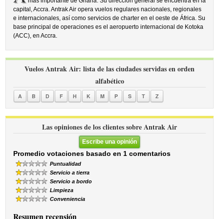
más importante de Ghana. Su dirección general se encuentra en la
capital, Accra. Antrak Air opera vuelos regulares nacionales, regionales
e internacionales, así como servicios de charter en el oeste de África. Su
base principal de operaciones es el aeropuerto internacional de Kotoka
(ACC), en Accra.
Vuelos Antrak Air: lista de las ciudades servidas en orden
alfabético
A
B
D
F
H
K
M
P
S
T
Z
Las opiniones de los clientes sobre Antrak Air
Escribe una opinión
Promedio votaciones basado en 1 comentarios
Puntualidad
Servicio a tierra
Servicio a bordo
Limpieza
Conveniencia
Resumen recensión