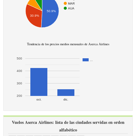
MAR
AUA
50.9%
30.9%
Tendencia de los precios medios mensuales de Aserca Airlines
500
…
400
300
200
oct.
dic.
Vuelos Aserca Airlines: lista de las ciudades servidas en orden
alfabético