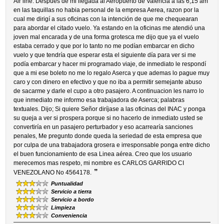
Air line. Despues de mi llegada al Aeropuerto de Valencia a las 6,15 am
en las taquillas no habia personal de la empresa Aerea, razon por la
cual me dirigí a sus oficinas con la intención de que me chequearan
para abordar el citado vuelo. Ya estando en la oficinas me atendió una
joven mal encarada y de una forma grotesca me dijo que ya el vuelo
estaba cerrado y que por lo tanto no me podían embarcar en dicho
vuelo y que tendría que esperar esta el siguiente día para ver si me
podía embarcar y hacer mi programado viaje, de inmediato le respondí
que a mi ese boleto no me lo regalo Aserca y que ademas lo pague muy
caro y con dinero en efectivo y que no iba a permitir semejante abuso
de sacarme y darle el cupo a otro pasajero. A continuacion les narro lo
que inmediato me informo esa trabajadora de Aserca; palabras
textuales. Dijo; Si quiere Señor diríjase a las oficinas del INAC y ponga
su queja a ver si prospera porque si no hacerlo de inmediato usted se
convertiría en un pasajero perturbador y eso acarrearía sanciones
penales, Me pregunto donde queda la seriedad de esta empresa que
por culpa de una trabajadora grosera e irresponsable ponga entre dicho
el buen funcionamiento de esa Linea aérea. Creo que los usuario
merecemos mas respeto, mi nombre es CARLOS GARRIDO CI
”
VENEZOLANO No 4564178.
Puntualidad
Servicio a tierra
Servicio a bordo
Limpieza
Conveniencia