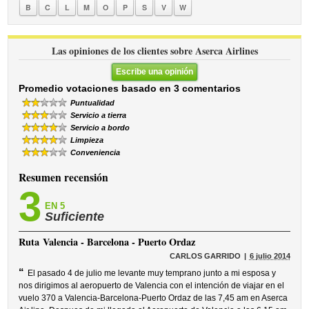
B
C
L
M
O
P
S
V
W
Las opiniones de los clientes sobre Aserca Airlines
Escribe una opinión
Promedio votaciones basado en 3 comentarios
Puntualidad
Servicio a tierra
Servicio a bordo
Limpieza
Conveniencia
Resumen recensión
3
EN 5
Suficiente
Ruta
Valencia - Barcelona - Puerto Ordaz
CARLOS GARRIDO
6 julio 2014
“
El pasado 4 de julio me levante muy temprano junto a mi esposa y
nos dirigimos al aeropuerto de Valencia con el intención de viajar en el
vuelo 370 a Valencia-Barcelona-Puerto Ordaz de las 7,45 am en Aserca