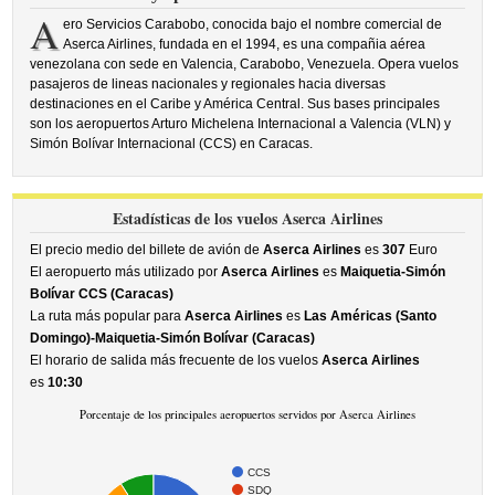
A
ero Servicios Carabobo, conocida bajo el nombre comercial de
Aserca Airlines, fundada en el 1994, es una compañia aérea
venezolana con sede en Valencia, Carabobo, Venezuela. Opera vuelos
pasajeros de lineas nacionales y regionales hacia diversas
destinaciones en el Caribe y América Central. Sus bases principales
son los aeropuertos Arturo Michelena Internacional a Valencia (VLN) y
Simón Bolívar Internacional (CCS) en Caracas.
Estadísticas de los vuelos Aserca Airlines
El precio medio del billete de avión de
Aserca Airlines
es
307
Euro
El aeropuerto más utilizado por
Aserca Airlines
es
Maiquetia-Simón
Bolívar CCS (Caracas)
La ruta más popular para
Aserca Airlines
es
Las Américas (Santo
Domingo)-Maiquetia-Simón Bolívar (Caracas)
El horario de salida más frecuente de los vuelos
Aserca Airlines
es
10:30
Porcentaje de los principales aeropuertos servidos por Aserca Airlines
CCS
SDQ