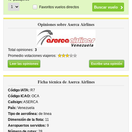
Favoritos vuelos directos
Opiniones sobre Aserca Airlines
Total opiniones:
3
Promedio votaciones viajeros:
Leer las opiniones
Escribe una opinión
Ficha técnica de Aserca Airlines
Código IATA:
R7
Código ICAO:
OCA
Callsign:
ASERCA
País:
Venezuela
Tipo de aerolínea:
de linea
Dimensión de la flota:
11
Aeropuertos servidos:
9
Número de rutas:
28