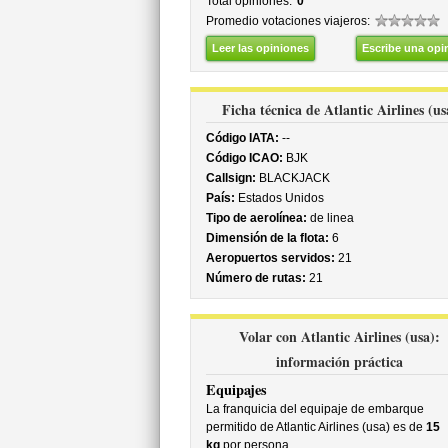
Total opiniones:
0
Promedio votaciones viajeros:
Leer las opiniones
Escribe una opi
Ficha técnica de Atlantic Airlines (us
Código IATA:
--
Código ICAO:
BJK
Callsign:
BLACKJACK
País:
Estados Unidos
Tipo de aerolínea:
de linea
Dimensión de la flota:
6
Aeropuertos servidos:
21
Número de rutas:
21
Volar con Atlantic Airlines (usa):
información práctica
Equipajes
La franquicia del equipaje de embarque
permitido de Atlantic Airlines (usa) es de
15
kg
por persona