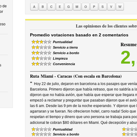
o de
A
B
C
E
G
M
O
P
S
V
W
or
ceso
Las opiniones de los clientes sobr
Promedio votaciones basado en 2 comentarios
Puntualidad
Resumen
Servicio a tierra
2
Servicio a bordo
Limpieza
Conveniencia
s
Ruta
Miami - Caracas (Con escala en Barcelona)
“
Hoy 22 de julio, dejaron en barcelona a los pasajes que ven
Barcelona. Primero dijeron que había retraso, que no saldría a l
dijeron que no había avión, que había que esperar que llegara 
empezó a reclamar y preguntar que pasaban dijeron que el avión 
las 6 am. Desde las 9 pm de la noche esperando. Y dijeron que l
agarraran y se fueran. No ofrecieron hotel, carro nada! Solo qu
respetan el tiempo y dinero que uno persona se trabaja para po
adicional te cobran $80 dólares en Miami. Qué decepción y abuso
Puntualidad
Servicio a bordo