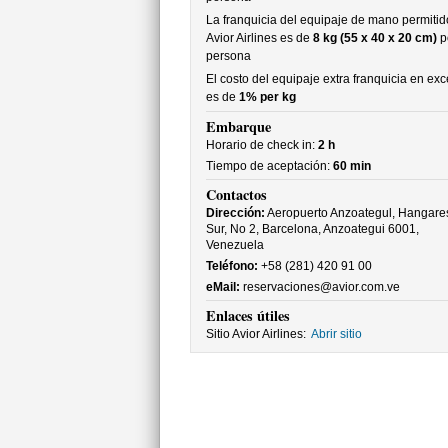
La franquicia del equipaje de mano permitid
Avior Airlines es de
8 kg (55 x 40 x 20 cm)
p
persona
El costo del equipaje extra franquicia en ex
es de
1% per kg
Embarque
Horario de check in:
2 h
Tiempo de aceptación:
60 min
Contactos
Dirección:
Aeropuerto Anzoategul, Hangare
Sur, No 2, Barcelona, Anzoategui 6001,
Venezuela
Teléfono:
+58 (281) 420 91 00
eMail:
reservaciones@avior.com.ve
Enlaces útiles
Sitio Avior Airlines:
Abrir sitio