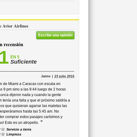
e Avior Airlines
Escribe una opinión
 recensión
,1
EN 5
Suficiente
Jaime
23 julio 2015
ían de Miami a Caracas con escala en
as 9 pm sino a las 9:44 luego de 2 horas
nunca dijeron nada y cuando la gente
tenía una falla y que el próximo saldría a
os que quisieran agarrar las maletas las
e esperáramos hasta las 5:45 am. No
der comprar estos pasajes carísimos y
”
! Esto es un atropello.
Servicio a tierra
Limpieza