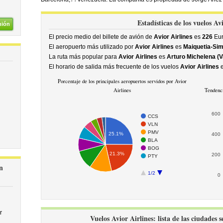
Estadísticas de los vuelos Av
nión
El precio medio del billete de avión de
Avior Airlines
es
226
Eu
El aeropuerto más utilizado por
Avior Airlines
es
Maiquetia-Sim
La ruta más popular para
Avior Airlines
es
Arturo Michelena (V
El horario de salida más frecuente de los vuelos
Avior Airlines
Porcentaje de los principales aeropuertos servidos por Avior
Airlines
Tendenci
600
CCS
VLN
PMV
25.1%
400
BLA
BOG
21.3%
200
PTY
n
1/2
0
r
Vuelos Avior Airlines: lista de las ciudades 