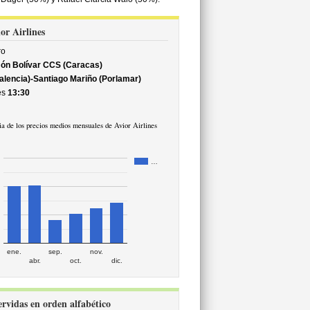
ior Airlines
ro
ón Bolívar CCS (Caracas)
alencia)-Santiago Mariño (Porlamar)
es
13:30
a de los precios medios mensuales de Avior Airlines
…
ene.
sep.
nov.
abr.
oct.
dic.
servidas en orden alfabético