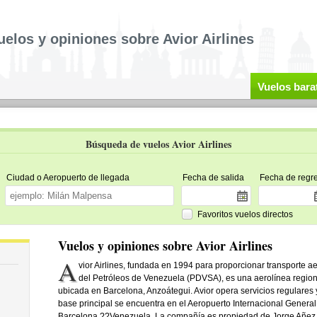
uelos y opiniones sobre Avior Airlines
Vuelos bara
Búsqueda de vuelos Avior Airlines
Ciudad o Aeropuerto de llegada
Fecha de salida
Fecha de regr
Favoritos vuelos directos
Vuelos y opiniones sobre Avior Airlines
A
vior Airlines, fundada en 1994 para proporcionar transporte a
del Petróleos de Venezuela (PDVSA), es una aerolínea region
ubicada en Barcelona, Anzoátegui. Avior opera servicios regulares 
base principal se encuentra en el Aeropuerto Internacional Genera
Barcelona,??Venezuela. La compañía es propiedad de Jorge Añez 