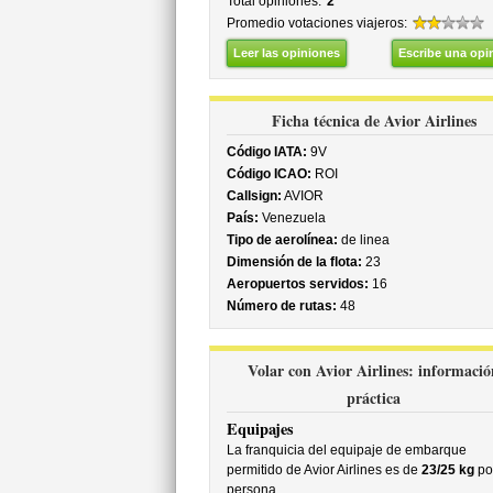
Total opiniones:
2
Promedio votaciones viajeros:
Leer las opiniones
Escribe una opi
Ficha técnica de Avior Airlines
Código IATA:
9V
Código ICAO:
ROI
Callsign:
AVIOR
País:
Venezuela
Tipo de aerolínea:
de linea
Dimensión de la flota:
23
Aeropuertos servidos:
16
Número de rutas:
48
Volar con Avior Airlines: informació
práctica
Equipajes
La franquicia del equipaje de embarque
permitido de Avior Airlines es de
23/25 kg
po
persona