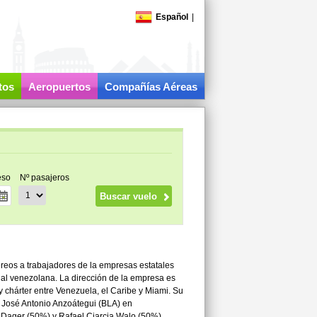
Español
|
tos
Aeropuertos
Compañías Aéreas
eso
Nº pasajeros
ereos a trabajadores de la empresas estatales
al venezolana. La dirección de la empresa es
y chárter entre Venezuela, el Caribe y Miami. Su
l José Antonio Anzoátegui (BLA) en
Dager (50%) y Rafael Ciarcia Walo (50%).