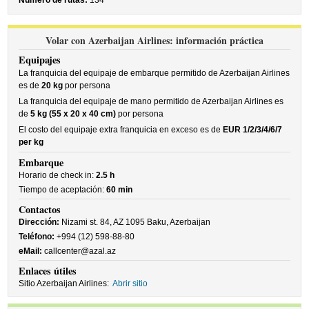
Número de rutas:
134
Volar con Azerbaijan Airlines: información práctica
Equipajes
La franquicia del equipaje de embarque permitido de Azerbaijan Airlines
es de
20 kg
por persona
La franquicia del equipaje de mano permitido de Azerbaijan Airlines es
de
5 kg (55 x 20 x 40 cm)
por persona
El costo del equipaje extra franquicia en exceso es de
EUR 1/2/3/4/6/7
per kg
Embarque
Horario de check in:
2.5 h
Tiempo de aceptación:
60 min
Contactos
Dirección:
Nizami st. 84, AZ 1095 Baku, Azerbaijan
Teléfono:
+994 (12) 598-88-80
eMail:
callcenter@azal.az
Enlaces útiles
Sitio Azerbaijan Airlines:
Abrir sitio