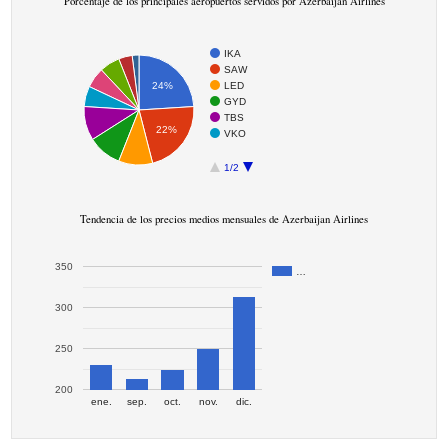
Porcentaje de los principales aeropuertos servidos por Azerbaijan Airlines
IKA
SAW
LED
24%
GYD
TBS
22%
VKO
1/2
Tendencia de los precios medios mensuales de Azerbaijan Airlines
350
…
300
250
200
ene.
sep.
oct.
nov.
dic.