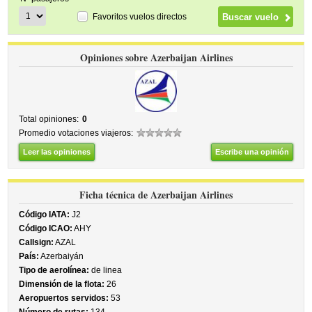
Favoritos vuelos directos
Opiniones sobre Azerbaijan Airlines
Total opiniones:
0
Promedio votaciones viajeros:
Leer las opiniones
Escribe una opinión
Ficha técnica de Azerbaijan Airlines
Código IATA:
J2
Código ICAO:
AHY
Callsign:
AZAL
País:
Azerbaiyán
Tipo de aerolínea:
de linea
Dimensión de la flota:
26
Aeropuertos servidos:
53