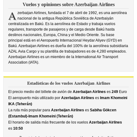
Vuelos y opiniones sobre Azerbaijan Airlines
A
zerbaijan Airlines, fundada el 7 de abril de 1992, es una aerolínea
nacional de la antigua República Soviética de Azerbaiyán
centralizada en Bakú. Es la aerolínea de Estado y trabaja vuelos
regulares, transporte de pasajeros y de carga desde Bakú hasta
destinos nacionales, Europa, China y el Medio Oriente. Su base
principal está en el Aeropuerto Internacional Heydar Aliyev (GYD) en
Bakú. Azerbaijan Airlines es dueña del 100% de la aerolínea subsidiaria
AZAL Avia Cargo y su plantilla de trabajadores es de 4,280 empleados.
Azerbaijan Airlines es un miembro de la International Air Transport
Association (IATA).
Estadísticas de los vuelos Azerbaijan Airlines
El precio medio del billete de avión de
Azerbaijan Airlines
es
249
Euro
El aeropuerto más utilizado por
Azerbaijan Airlines
es
Imam Khomeini
IKA (Teherán)
La ruta más popular para
Azerbaijan Airlines
es
Sabiha Gökcen
(Estambul)-Imam Khomeini (Teherán)
El horario de salida más frecuente de los vuelos
Azerbaijan Airlines
es
10:50