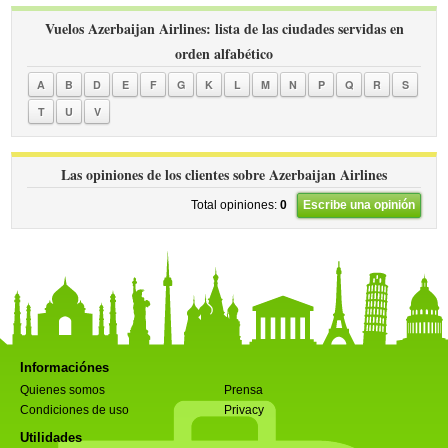
Vuelos Azerbaijan Airlines: lista de las ciudades servidas en
orden alfabético
A
B
D
E
F
G
K
L
M
N
P
Q
R
S
T
U
V
Las opiniones de los clientes sobre Azerbaijan Airlines
Total opiniones:
0
Escribe una opinión
Informaciónes
Quienes somos
Prensa
Condiciones de uso
Privacy
Utilidades