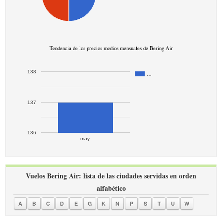
Tendencia de los precios medios mensuales de Bering Air
138
…
137
136
may.
Vuelos Bering Air: lista de las ciudades servidas en orden
alfabético
A
B
C
D
E
G
K
N
P
S
T
U
W