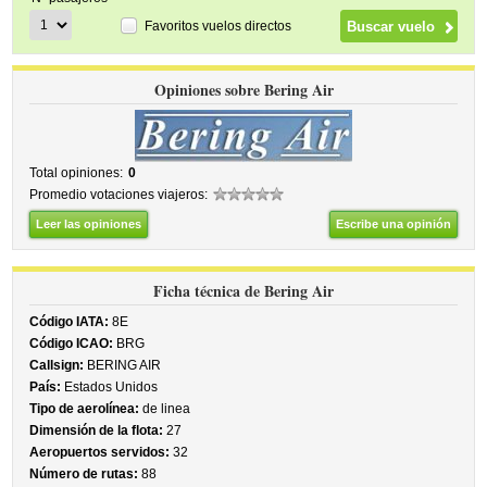
Favoritos vuelos directos
Opiniones sobre Bering Air
Total opiniones:
0
Promedio votaciones viajeros:
Leer las opiniones
Escribe una opinión
Ficha técnica de Bering Air
Código IATA:
8E
Código ICAO:
BRG
Callsign:
BERING AIR
País:
Estados Unidos
Tipo de aerolínea:
de linea
Dimensión de la flota:
27
Aeropuertos servidos:
32
Número de rutas:
88