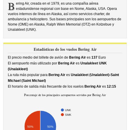
B
ering Air, creada en el 1979, es una compañia aérea
estadunidense regional con base en Nome, Alaska, USA. Opera
vuelos internos de línea en Alaska, así como servicios charter, de
ambulancia y helicoptero. Sus bases principales son los aeropuertos de
Nome (OME) en Alaska, Ralph Wien Memorial (OTZ) en Kotzebue y
Unalakleet (UNK).
Estadísticas de los vuelos Bering Air
El precio medio del billete de avión de
Bering Air
es
137
Euro
El aeropuerto más utilizado por
Bering Air
es
Unalakleet UNK
(Unalakleet)
La ruta más popular para
Bering Air
es
Unalakleet (Unalakleet)-Saint
Michael (Saint Michael)
El horario de salida más frecuente de los vuelos
Bering Air
es
12:15
Porcentaje de los principales aeropuertos servidos por Bering Air
UNK
SMK
50%
50%