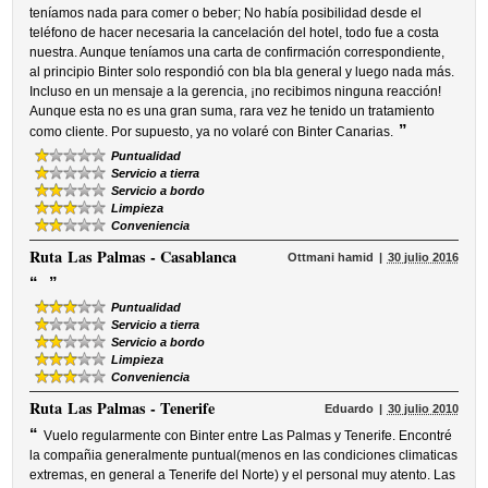
teníamos nada para comer o beber; No había posibilidad desde el
teléfono de hacer necesaria la cancelación del hotel, todo fue a costa
nuestra. Aunque teníamos una carta de confirmación correspondiente,
al principio Binter solo respondió con bla bla general y luego nada más.
Incluso en un mensaje a la gerencia, ¡no recibimos ninguna reacción!
Aunque esta no es una gran suma, rara vez he tenido un tratamiento
”
como cliente. Por supuesto, ya no volaré con Binter Canarias.
Puntualidad
Servicio a tierra
Servicio a bordo
Limpieza
Conveniencia
Ruta
Las Palmas - Casablanca
Ottmani hamid
30 julio 2016
“
”
Puntualidad
Servicio a tierra
Servicio a bordo
Limpieza
Conveniencia
Ruta
Las Palmas - Tenerife
Eduardo
30 julio 2010
“
Vuelo regularmente con Binter entre Las Palmas y Tenerife. Encontré
la compañia generalmente puntual(menos en las condiciones climaticas
extremas, en general a Tenerife del Norte) y el personal muy atento. Las