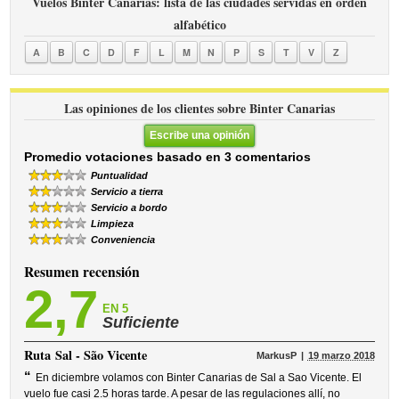
Vuelos Binter Canarias: lista de las ciudades servidas en orden
alfabético
A
B
C
D
F
L
M
N
P
S
T
V
Z
Las opiniones de los clientes sobre Binter Canarias
Escribe una opinión
Promedio votaciones basado en 3 comentarios
Puntualidad
Servicio a tierra
Servicio a bordo
Limpieza
Conveniencia
Resumen recensión
2,7
EN 5
Suficiente
Ruta
Sal - São Vicente
MarkusP
19 marzo 2018
“
En diciembre volamos con Binter Canarias de Sal a Sao Vicente. El
vuelo fue casi 2.5 horas tarde. A pesar de las regulaciones allí, no