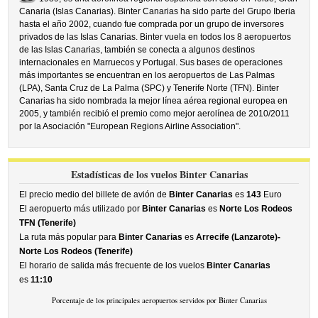
Canaria (Islas Canarias). Binter Canarias ha sido parte del Grupo Iberia
hasta el año 2002, cuando fue comprada por un grupo de inversores
privados de las Islas Canarias. Binter vuela en todos los 8 aeropuertos
de las Islas Canarias, también se conecta a algunos destinos
internacionales en Marruecos y Portugal. Sus bases de operaciones
más importantes se encuentran en los aeropuertos de Las Palmas
(LPA), Santa Cruz de La Palma (SPC) y Tenerife Norte (TFN). Binter
Canarias ha sido nombrada la mejor línea aérea regional europea en
2005, y también recibió el premio como mejor aerolínea de 2010/2011
por la Asociación "European Regions Airline Association".
Estadísticas de los vuelos Binter Canarias
El precio medio del billete de avión de
Binter Canarias
es
143
Euro
El aeropuerto más utilizado por
Binter Canarias
es
Norte Los Rodeos
TFN (Tenerife)
La ruta más popular para
Binter Canarias
es
Arrecife (Lanzarote)-
Norte Los Rodeos (Tenerife)
El horario de salida más frecuente de los vuelos
Binter Canarias
es
11:10
Porcentaje de los principales aeropuertos servidos por Binter Canarias