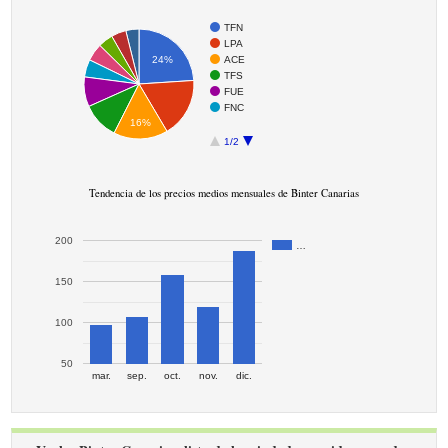
TFN
LPA
ACE
24%
TFS
FUE
FNC
16%
1/2
Tendencia de los precios medios mensuales de Binter Canarias
200
…
150
100
50
mar.
sep.
oct.
nov.
dic.