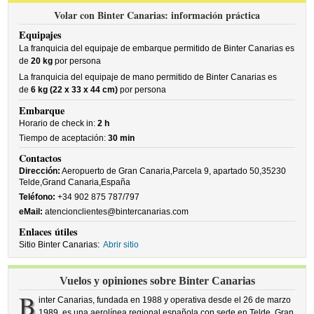
Volar con Binter Canarias: información práctica
Equipajes
La franquicia del equipaje de embarque permitido de Binter Canarias es
de
20 kg
por persona
La franquicia del equipaje de mano permitido de Binter Canarias es
de
6 kg (22 x 33 x 44 cm)
por persona
Embarque
Horario de check in:
2 h
Tiempo de aceptación:
30 min
Contactos
Dirección:
Aeropuerto de Gran Canaria,Parcela 9, apartado 50,35230
Telde,Grand Canaria,España
Teléfono:
+34 902 875 787/797
eMail:
atencionclientes@bintercanarias.com
Enlaces útiles
Sitio Binter Canarias:
Abrir sitio
Vuelos y opiniones sobre Binter Canarias
B
inter Canarias, fundada en 1988 y operativa desde el 26 de marzo
1989, es una aerolínea regional española con sede en Telde, Gran