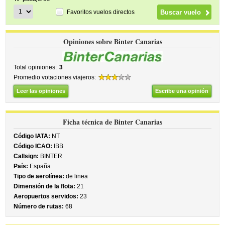
Favoritos vuelos directos
Opiniones sobre Binter Canarias
Total opiniones:
3
Promedio votaciones viajeros:
Leer las opiniones
Escribe una opinión
Ficha técnica de Binter Canarias
Código IATA:
NT
Código ICAO:
IBB
Callsign:
BINTER
País:
España
Tipo de aerolínea:
de linea
Dimensión de la flota:
21
Aeropuertos servidos:
23
Número de rutas:
68