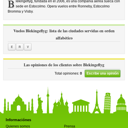
B
lekingeflyg, fundada en el 2006, es una compañia aérea sueca con
sede en Estocolmo. Opera vuelos entre Ronneby, Estocolmo
Bromma y Visby.
Vuelos Blekingeflyg: lista de las ciudades servidas en orden
alfabético
E
R
V
Las opiniones de los clientes sobre Blekingeflyg
Total opiniones:
0
Escribe una opinión
Informaciónes
Quienes somos
Prensa