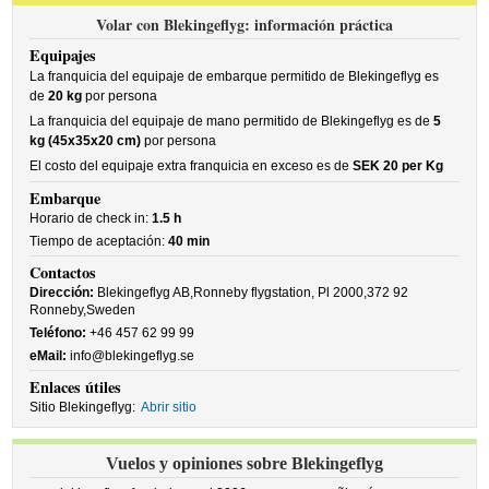
Volar con Blekingeflyg: información práctica
Equipajes
La franquicia del equipaje de embarque permitido de Blekingeflyg es
de
20 kg
por persona
La franquicia del equipaje de mano permitido de Blekingeflyg es de
5
kg (45x35x20 cm)
por persona
El costo del equipaje extra franquicia en exceso es de
SEK 20 per Kg
Embarque
Horario de check in:
1.5 h
Tiempo de aceptación:
40 min
Contactos
Dirección:
Blekingeflyg AB,Ronneby flygstation, Pl 2000,372 92
Ronneby,Sweden
Teléfono:
+46 457 62 99 99
eMail:
info@blekingeflyg.se
Enlaces útiles
Sitio Blekingeflyg:
Abrir sitio
Vuelos y opiniones sobre Blekingeflyg