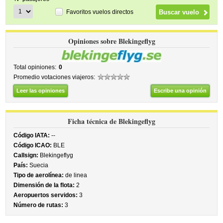
Favoritos vuelos directos
Opiniones sobre Blekingeflyg
Total opiniones:
0
Promedio votaciones viajeros:
Leer las opiniones
Escribe una opinión
Ficha técnica de Blekingeflyg
Código IATA:
--
Código ICAO:
BLE
Callsign:
Blekingeflyg
País:
Suecia
Tipo de aerolínea:
de linea
Dimensión de la flota:
2
Aeropuertos servidos:
3
Número de rutas:
3