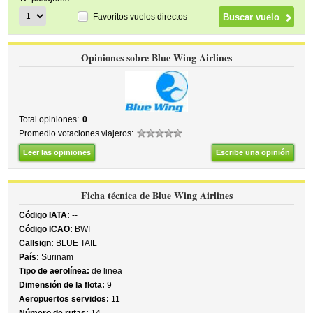
Favoritos vuelos directos
Opiniones sobre Blue Wing Airlines
Total opiniones:
0
Promedio votaciones viajeros:
Leer las opiniones
Escribe una opinión
Ficha técnica de Blue Wing Airlines
Código IATA:
--
Código ICAO:
BWI
Callsign:
BLUE TAIL
País:
Surinam
Tipo de aerolínea:
de linea
Dimensión de la flota:
9
Aeropuertos servidos:
11