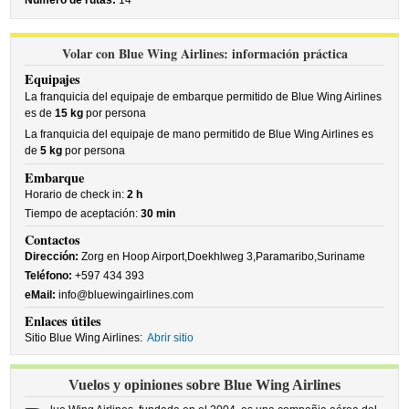
Número de rutas:
14
Volar con Blue Wing Airlines: información práctica
Equipajes
La franquicia del equipaje de embarque permitido de Blue Wing Airlines
es de
15 kg
por persona
La franquicia del equipaje de mano permitido de Blue Wing Airlines es
de
5 kg
por persona
Embarque
Horario de check in:
2 h
Tiempo de aceptación:
30 min
Contactos
Dirección:
Zorg en Hoop Airport,Doekhlweg 3,Paramaribo,Suriname
Teléfono:
+597 434 393
eMail:
info@bluewingairlines.com
Enlaces útiles
Sitio Blue Wing Airlines:
Abrir sitio
Vuelos y opiniones sobre Blue Wing Airlines