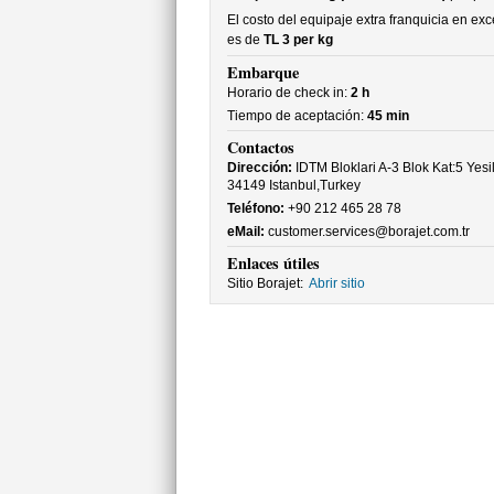
El costo del equipaje extra franquicia en ex
es de
TL 3 per kg
Embarque
Horario de check in:
2 h
Tiempo de aceptación:
45 min
Contactos
Dirección:
IDTM Bloklari A-3 Blok Kat:5 Yesi
34149 Istanbul,Turkey
Teléfono:
+90 212 465 28 78
eMail:
customer.services@borajet.com.tr
Enlaces útiles
Sitio Borajet:
Abrir sitio