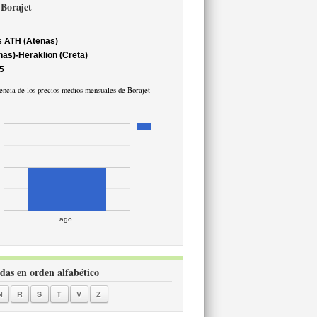
 Borajet
s ATH (Atenas)
nas)-Heraklion (Creta)
5
ncia de los precios medios mensuales de Borajet
…
ago.
idas en orden alfabético
N
R
S
T
V
Z