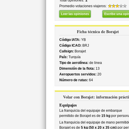
Total opiniones:
2
Promedio votaciones viajeros:
Leer las opiniones
Escribe una opi
Ficha técnica de Borajet
Código IATA:
YB
Código ICAO:
BRJ
Callsign:
Borajet
País:
Turquía
Tipo de aerolínea:
de linea
Dimensión de la flota:
13
Aeropuertos servidos:
20
Número de rutas:
64
Volar con Borajet: información práct
Equipajes
La franquicia del equipaje de embarque
permitido de Borajet es de
15 kg
por person
La franquicia del equipaje de mano permitid
Borajet es de
5 kg (50 x 20 x 35 cm)
por pe