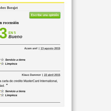
sobre Borajet
Escribe una opinión
 recensión
,3
EN 5
Bueno
Azam aref
13 agosto 2015
Servicio a tierra
Limpieza
Klaus Dammer
22 abril 2015
 carta de credito MasterCard International,
”
tad.
Servicio a tierra
Limpieza