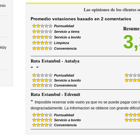
ceso
Las opiniones de los clientes 
Promedio votaciones basado en 2 comentarios
Puntualidad
Resumen
Servicio a tierra
3
Servicio a bordo
Limpieza
lköy
Conveniencia
Ruta
Estambul - Antalya
“
”
Puntualidad
Servicio a bordo
Conveniencia
Ruta
Estambul - Edremit
“
Imposible reservar este vuelo ya que no se puede pagar con la
desgraciadamente. La informacion se obtiene con grande dificul
Puntualidad
Servicio a bordo
Conveniencia