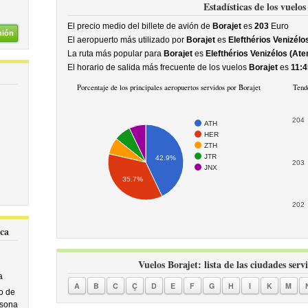
Estadísticas de los vuelos
El precio medio del billete de avión de
Borajet
es
203
Euro
nión
El aeropuerto más utilizado por
Borajet
es
Elefthérios Venizélo
La ruta más popular para
Borajet
es
Elefthérios Venizélos (Ate
El horario de salida más frecuente de los vuelos
Borajet
es
11:4
Porcentaje de los principales aeropuertos servidos por Borajet
Tende
204
ATH
HER
ZTH
JTR
42.9%
203
JNX
35.7%
202
ica
Vuelos Borajet: lista de las ciudades serv
a
A
B
C
Ç
D
E
F
G
H
I
K
M
o de
rsona