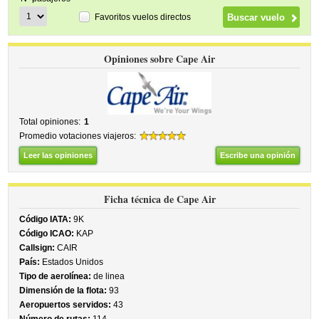
Favoritos vuelos directos
Opiniones sobre Cape Air
Total opiniones:
1
Promedio votaciones viajeros:
Leer las opiniones
Escribe una opinión
Ficha técnica de Cape Air
Código IATA:
9K
Código ICAO:
KAP
Callsign:
CAIR
País:
Estados Unidos
Tipo de aerolínea:
de linea
Dimensión de la flota:
93
Aeropuertos servidos:
43