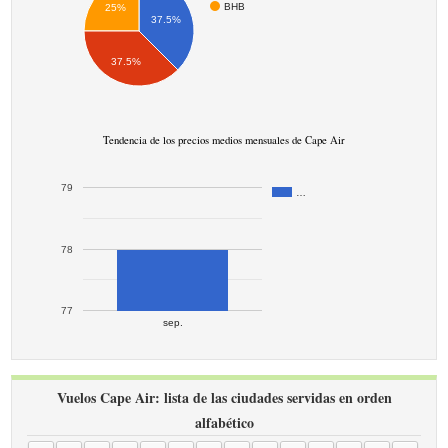
BHB
25%
37.5%
37.5%
Tendencia de los precios medios mensuales de Cape Air
79
…
78
77
sep.
Vuelos Cape Air: lista de las ciudades servidas en orden
alfabético