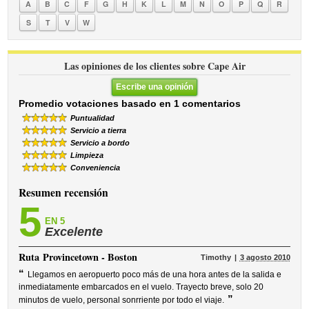
A
B
C
F
G
H
K
L
M
N
O
P
Q
R
S
T
V
W
Las opiniones de los clientes sobre Cape Air
Escribe una opinión
Promedio votaciones basado en 1 comentarios
Puntualidad
Servicio a tierra
Servicio a bordo
Limpieza
Conveniencia
Resumen recensión
5
EN 5
Excelente
Ruta
Provincetown - Boston
Timothy
3 agosto 2010
“
Llegamos en aeropuerto poco más de una hora antes de la salida e
inmediatamente embarcados en el vuelo. Trayecto breve, solo 20
”
minutos de vuelo, personal sonrriente por todo el viaje.