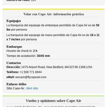
Número de rutas:
114
Volar con Cape Air: información práctica
Equipajes
La franquicia del equipaje de embarque permitido de Cape Air es de
50
lbs
por persona
La franquicia del equipaje de mano permitido de Cape Air es de
18 x 11
x 7 inches
por persona
Embarque
Horario de check in:
2 h
Tiempo de aceptación:
30/45 min
Contactos
Dirección:
1475 Airport Road, New Bedford, MA 02746-1368,USA
Teléfono:
+1 508 771 6944
eMail:
wecare@flycapeair.com
Enlaces útiles
Sitio Cape Air:
Abrir sitio
Vuelos y opiniones sobre Cape Air