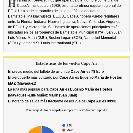
H
yannis Air Service, Inc., que opera bajo el nombre comercial de
Cape Air, fundada en 1989, es una aerolínea regular regional de
EE.UU. La sede corporativa de la compañía se encuentra en
Barnstable, Massachusetts, EE.UU.. Cape Air opera vuelos regulares
entre la Florida, Indiana, Nueva Inglaterra, Nueva York, Islas Vírgenes
de EE.UU. y Micronesia. Sus bases de operaciones principales están
ubicadas en los aeropuertos de Barnstable Municipal (HYA), San Juan
Luis Muñoz Marín (SJU), Boston Logan (BOS), Nantucket Memorial
(ACK) y Lambert-St. Louis International (STL).
Estadísticas de los vuelos Cape Air
El precio medio del billete de avión de
Cape Air
es
78
Euro
El aeropuerto más utilizado por
Cape Air
es
Eugenio María de Hostos
MAZ (Mayagüez)
La ruta más popular para
Cape Air
es
Eugenio María de Hostos
(Mayagüez)-Luis Muñoz Marín (San Juan)
El horario de salida más frecuente de los vuelos
Cape Air
es
09:00
Porcentaje de los principales aeropuertos servidos por Cape Air
SJU
MAZ