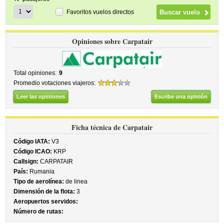
Favoritos vuelos directos
Opiniones sobre Carpatair
Total opiniones:
9
Promedio votaciones viajeros:
Leer las opiniones
Escribe una opinión
Ficha técnica de Carpatair
Código IATA:
V3
Código ICAO:
KRP
Callsign:
CARPATAIR
País:
Rumania
Tipo de aerolínea:
de linea
Dimensión de la flota:
3
Aeropuertos servidos:
Número de rutas: