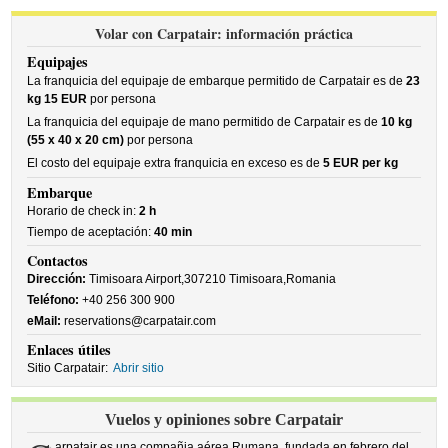
Volar con Carpatair: información práctica
Equipajes
La franquicia del equipaje de embarque permitido de Carpatair es de
23
kg 15 EUR
por persona
La franquicia del equipaje de mano permitido de Carpatair es de
10 kg
(55 x 40 x 20 cm)
por persona
El costo del equipaje extra franquicia en exceso es de
5 EUR per kg
Embarque
Horario de check in:
2 h
Tiempo de aceptación:
40 min
Contactos
Dirección:
Timisoara Airport,307210 Timisoara,Romania
Teléfono:
+40 256 300 900
eMail:
reservations@carpatair.com
Enlaces útiles
Sitio Carpatair:
Abrir sitio
Vuelos y opiniones sobre Carpatair
arpatair es una compañia aérea Rumana, fundada en febrero del