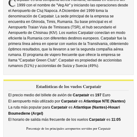
C
1999 con el nombre de "Veg Air" y iniciando las operaciones desde
el Aeropuerto de Cluj Napoca. A Diciembre del 1999 toma la
denominación de Carpatair. La sede principal de la empresa se
encuentra en Ghiroda, Timis, Rumania. Su base principal es el
Aeropuerto Traian Vuia de Timisoara (TSR), el hub secundario el
Aeropuerto de Chisinau (KIV). Los vuelos Carpatair conectan en modo
eficiente la Rumania con diferentes destinos europeos. Carpatair fue la
primera línea aérea en operar con vuelos de la Transilvania, obteniendo
óptimos resultados, que la llevaron a ser la segunda compañia aérea
rumana. El programa de viajero frecuente que ofrece la empresa se
llama "Carpatair Green Club". Carpatair es propiedad de accionistas
rumanos (51%) y accionistas de Suiza y Suecia (49%).
Estadísticas de los vuelos Carpatair
El precio medio del billete de avión de
Carpatair
es
197
Euro
El aeropuerto más utilizado por
Carpatair
es
Atlantique NTE (Nantes)
La ruta más popular para
Carpatair
es
Atlantique (Nantes)-Houari
Boumediene (Argel)
El horario de salida más frecuente de los vuelos
Carpatair
es
11:05
Porcentaje de los principales aeropuertos servidos por Carpatair