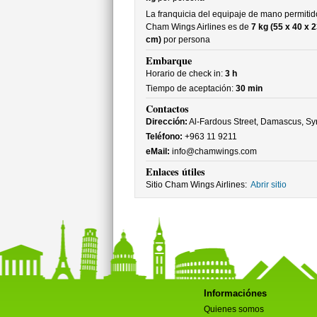
La franquicia del equipaje de mano permitid
Cham Wings Airlines es de
7 kg (55 x 40 x 2
cm)
por persona
Embarque
Horario de check in:
3 h
Tiempo de aceptación:
30 min
Contactos
Dirección:
Al-Fardous Street, Damascus, Sy
Teléfono:
+963 11 9211
eMail:
info@chamwings.com
Enlaces útiles
Sitio Cham Wings Airlines:
Abrir sitio
Informaciónes
Quienes somos