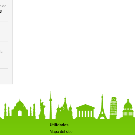
o de
3
ria
Utilidades
Mapa del sitio