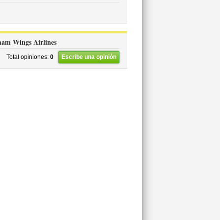
Cham Wings Airlines
Total opiniones:
0
Escribe una opinión