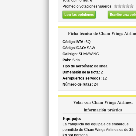
Total opiniones:
0
Promedio votaciones viajeros:
Leer las opiniones
Escribe una opi
Ficha técnica de Cham Wings Airlin
Código IATA:
6Q
Código ICAO:
SAW
Callsign:
SHAMWING
País:
Siria
Tipo de aerolínea:
de linea
Dimensión de la flota:
2
Aeropuertos servidos:
12
Número de rutas:
24
Volar con Cham Wings Airlines:
información práctica
Equipajes
La franquicia del equipaje de embarque
permitido de Cham Wings Airlines es de
25
kg
por persona