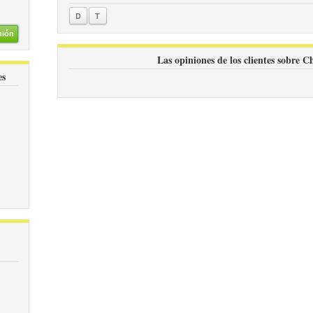
D
T
nión
Las opiniones de los clientes sobre 
es