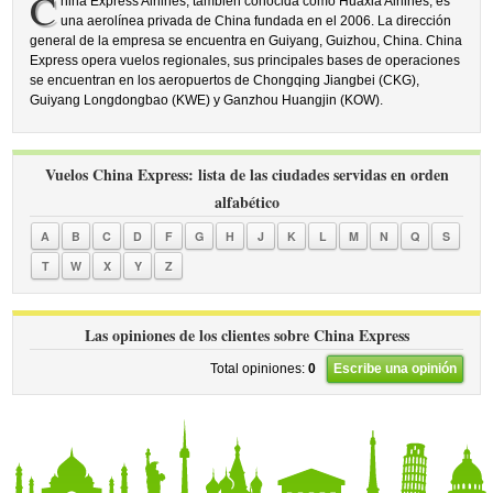
C
hina Express Airlines, también conocida como Huaxia Airlines, es
una aerolínea privada de China fundada en el 2006. La dirección
general de la empresa se encuentra en Guiyang, Guizhou, China. China
Express opera vuelos regionales, sus principales bases de operaciones
se encuentran en los aeropuertos de Chongqing Jiangbei (CKG),
Guiyang Longdongbao (KWE) y Ganzhou Huangjin (KOW).
Vuelos China Express: lista de las ciudades servidas en orden
alfabético
A
B
C
D
F
G
H
J
K
L
M
N
Q
S
T
W
X
Y
Z
Las opiniones de los clientes sobre China Express
Total opiniones:
0
Escribe una opinión