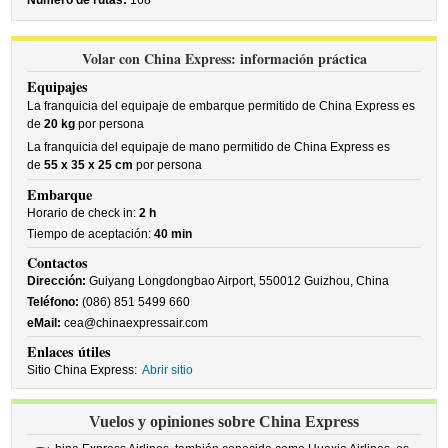
Número de rutas:
168
Volar con China Express: información práctica
Equipajes
La franquicia del equipaje de embarque permitido de China Express es
de
20 kg
por persona
La franquicia del equipaje de mano permitido de China Express es
de
55 x 35 x 25 cm
por persona
Embarque
Horario de check in:
2 h
Tiempo de aceptación:
40 min
Contactos
Dirección:
Guiyang Longdongbao Airport, 550012 Guizhou, China
Teléfono:
(086) 851 5499 660
eMail:
cea@chinaexpressair.com
Enlaces útiles
Sitio China Express:
Abrir sitio
Vuelos y opiniones sobre China Express