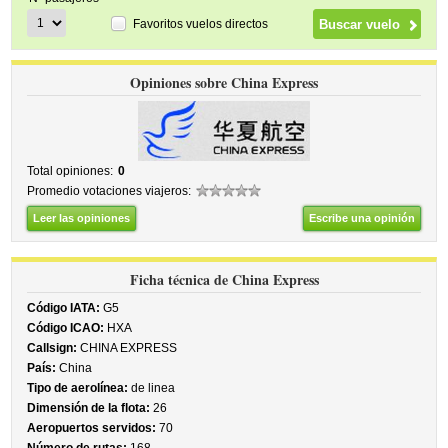
Favoritos vuelos directos
Opiniones sobre China Express
Total opiniones:
0
Promedio votaciones viajeros:
Leer las opiniones
Escribe una opinión
Ficha técnica de China Express
Código IATA:
G5
Código ICAO:
HXA
Callsign:
CHINA EXPRESS
País:
China
Tipo de aerolínea:
de linea
Dimensión de la flota:
26
Aeropuertos servidos:
70