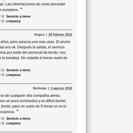
aje. Las informaciones de como proceder
”
s europeos.
Servicio a tierra
Limpieza
Angus
18 febrero 2012
ños, pero parecia uno mas viejo. El ancho
las era ok. Después la salida, el servicio
risa por parte del personal de bordo, nos
 la bandeja. No ostante el breve vuelo de
Servicio a tierra
Limpieza
Nicholas
3 agosto 2010
os de cualquier otra compañia aérea.
son un poco incómodos y es dificil dormir.
bordo, para un vuelo de 9 horas no es lo
”
recuencia.
Servicio a tierra
Limpieza