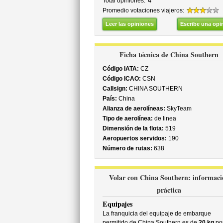
Total opiniones:
4
Promedio votaciones viajeros:
Leer las opiniones
Escribe una opi
Ficha técnica de China Southern
Código IATA:
CZ
Código ICAO:
CSN
Callsign:
CHINA SOUTHERN
País:
China
Alianza de aerolíneas:
SkyTeam
Tipo de aerolínea:
de linea
Dimensión de la flota:
519
Aeropuertos servidos:
190
Número de rutas:
638
Volar con China Southern: informaci
práctica
Equipajes
La franquicia del equipaje de embarque
permitido de China Southern es de
20 kg
po