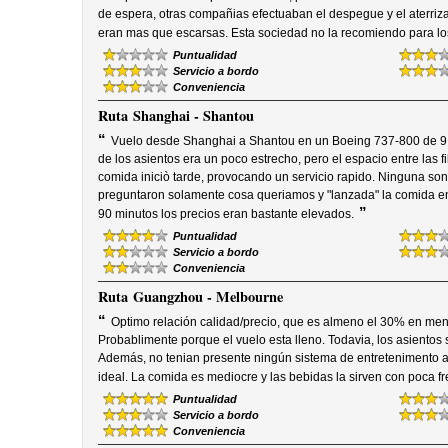
de espera, otras compañias efectuaban el despegue y el aterriz
eran mas que escarsas. Esta sociedad no la recomiendo para lo
Puntualidad
Servicio a bordo
Conveniencia
Ruta
Shanghai - Shantou
“
Vuelo desde Shanghai a Shantou en un Boeing 737-800 de 9 a
de los asientos era un poco estrecho, pero el espacio entre las fi
comida iniciò tarde, provocando un servicio rapido. Ninguna son
preguntaron solamente cosa queriamos y "lanzada" la comida en
”
90 minutos los precios eran bastante elevados.
Puntualidad
Servicio a bordo
Conveniencia
Ruta
Guangzhou - Melbourne
“
Optimo relación calidad/precio, que es almeno el 30% en men
Probablimente porque el vuelo esta lleno. Todavia, los asientos 
Además, no tenian presente ningún sistema de entretenimento a 
ideal. La comida es mediocre y las bebidas la sirven con poca f
Puntualidad
Servicio a bordo
Conveniencia