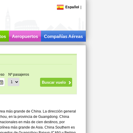
Español
|
tos
Aeropuertos
Compañías Aéreas
eso
Nº pasajeros
érea más grande de China. La dirección general
gzhou, en la provincia de Guangdong. China
rnacionales en más de cien destinos, por
erolínea más grande de Asia. China Southern es
ropuertos de Guangzhou Baiyun (CAN) y Beijing