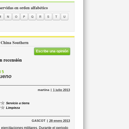
servidas en orden alfabético
M
N
O
P
Q
R
S
T
U
re China Southern
Escribe una opinión
 recensión
 5
ueno
martina
1 julio 2013
Servicio a tierra
Limpieza
GASCOT
28 enero 2013
jercitaciones militares. Durante el periodo