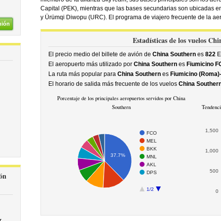
Capital (PEK), mientras que las bases secundarias son ubicadas 
y Ürümqi Diwopu (URC). El programa de viajero frecuente de la aer
nión
Estadísticas de los vuelos Ch
El precio medio del billete de avión de
China Southern
es
822
E
El aeropuerto más utilizado por
China Southern
es
Fiumicino F
La ruta más popular para
China Southern
es
Fiumicino (Roma)-
El horario de salida más frecuente de los vuelos
China Souther
Porcentaje de los principales aeropuertos servidos por China
Southern
Tendenci
1,500
FCO
MEL
BKK
1,000
37.7%
MNL
AKL
500
DPS
ón
1/2
0
r