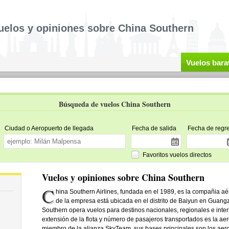
uelos y opiniones sobre China Southern
Vuelos bara
Búsqueda de vuelos China Southern
Ciudad o Aeropuerto de llegada
Fecha de salida
Fecha de regr
Favoritos vuelos directos
Vuelos y opiniones sobre China Southern
C
hina Southern Airlines, fundada en el 1989, es la compañia a
de la empresa está ubicada en el distrito de Baiyun en Guan
Southern opera vuelos para destinos nacionales, regionales e inte
extensión de la flota y número de pasajeros transportados es la a
miembro de la alianza SkyTeam, sus bases principales son los ae