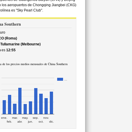
en los aeropuertos de Chongqing Jiangbei (CKG)
olínea es "Sky Pearl Club".
ina Southern
uro
CO (Roma)
Tullamarine (Melbourne)
n
es
12:55
a de los precios medios mensuales de China Southern
…
ene.
mar.
may.
sep.
nov.
feb.
abr.
jun.
oct.
dic.