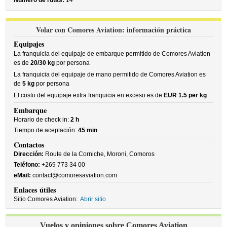
Número de rutas:
14
Volar con Comores Aviation: información práctica
Equipajes
La franquicia del equipaje de embarque permitido de Comores Aviation
es de
20/30 kg
por persona
La franquicia del equipaje de mano permitido de Comores Aviation es
de
5 kg
por persona
El costo del equipaje extra franquicia en exceso es de
EUR 1.5 per kg
Embarque
Horario de check in:
2 h
Tiempo de aceptación:
45 min
Contactos
Dirección:
Route de la Corniche, Moroni, Comoros
Teléfono:
+269 773 34 00
eMail:
contact@comoresaviation.com
Enlaces útiles
Sitio Comores Aviation:
Abrir sitio
Vuelos y opiniones sobre Comores Aviation