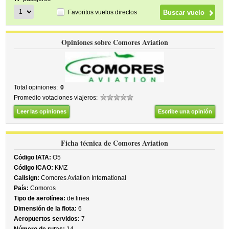
Favoritos vuelos directos
Opiniones sobre Comores Aviation
Total opiniones:
0
Promedio votaciones viajeros:
Leer las opiniones
Escribe una opinión
Ficha técnica de Comores Aviation
Código IATA:
O5
Código ICAO:
KMZ
Callsign:
Comores Aviation International
País:
Comoros
Tipo de aerolínea:
de linea
Dimensión de la flota:
6
Aeropuertos servidos:
7