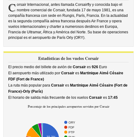
C
orsair Internacional, antes llamada Corsairfly y conocida bajo el
nombre comercial de Corsair, fundada 17 de mayo 1981, es una
compañía francesa con sede en Rungis, París, Francia. En la actualidad
es la segunda compañía aérea francesa después Air France y opera
vuelos internacionales y charter a numerosos destinos en Europa,
Francia de Ultramar, África y América del Norte. Su base de operaciones
principal es el aeropuerto de París Orly (ORY).
Estadísticas de los vuelos Corsair
El precio medio del billete de avión de
Corsair
es
926
Euro
El aeropuerto más utilizado por
Corsair
es
Martinique Aimé Césaire
FDF (Fort de France)
La ruta más popular para
Corsair
es
Martinique Aimé Césaire (Fort de
France)-Orly (París)
El horario de salida más frecuente de los vuelos
Corsair
es
17:45
Porcentaje de los principales aeropuertos servidos por Corsair
ORY
FDF
PTP
39.3%