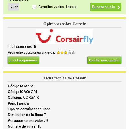
Favoritos vuelos directos
Opiniones sobre Corsair
Total opiniones:
5
Promedio votaciones viajeros:
Leer las opiniones
Escribe una opinión
Ficha técnica de Corsair
Código IATA:
SS
Código ICAO:
CRL
Callsign:
CORSAIR
País:
Francia
Tipo de aerolínea:
de linea
Dimensión de la flota:
7
Aeropuertos servidos:
9
Número de rutas:
18