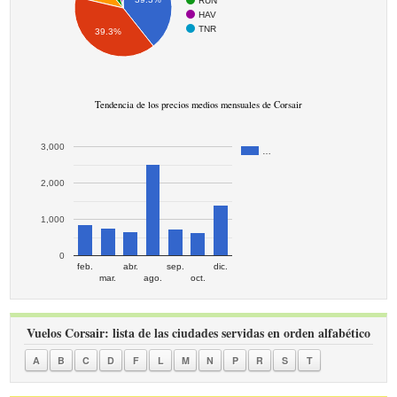
RUN
HAV
TNR
39.3%
Tendencia de los precios medios mensuales de Corsair
3,000
…
2,000
1,000
0
feb.
abr.
sep.
dic.
mar.
ago.
oct.
Vuelos Corsair: lista de las ciudades servidas en orden alfabético
A
B
C
D
F
L
M
N
P
R
S
T