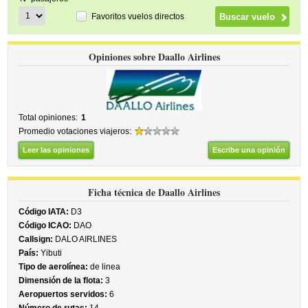
Favoritos vuelos directos
Opiniones sobre Daallo Airlines
Total opiniones:
1
Promedio votaciones viajeros:
Leer las opiniones
Escribe una opinión
Ficha técnica de Daallo Airlines
Código IATA:
D3
Código ICAO:
DAO
Callsign:
DALO AIRLINES
País:
Yibuti
Tipo de aerolínea:
de linea
Dimensión de la flota:
3
Aeropuertos servidos:
6