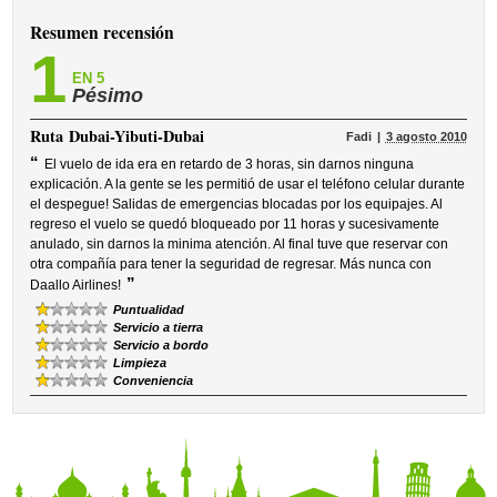
Resumen recensión
1
EN 5
Pésimo
Ruta
Dubai-Yibuti-Dubai
Fadi
3 agosto 2010
“
El vuelo de ida era en retardo de 3 horas, sin darnos ninguna
explicación. A la gente se les permitió de usar el teléfono celular durante
el despegue! Salidas de emergencias blocadas por los equipajes. Al
regreso el vuelo se quedó bloqueado por 11 horas y sucesivamente
anulado, sin darnos la minima atención. Al final tuve que reservar con
otra compañía para tener la seguridad de regresar. Más nunca con
”
Daallo Airlines!
Puntualidad
Servicio a tierra
Servicio a bordo
Limpieza
Conveniencia