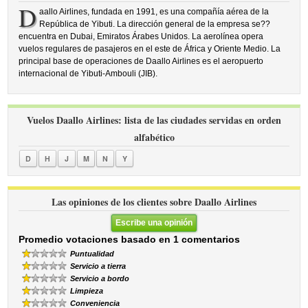
D
aallo Airlines, fundada en 1991, es una compañía aérea de la
República de Yibuti. La dirección general de la empresa se??
encuentra en Dubai, Emiratos Árabes Unidos. La aerolínea opera
vuelos regulares de pasajeros en el este de África y Oriente Medio. La
principal base de operaciones de Daallo Airlines es el aeropuerto
internacional de Yibuti-Ambouli (JIB).
Vuelos Daallo Airlines: lista de las ciudades servidas en orden
alfabético
D
H
J
M
N
Y
Las opiniones de los clientes sobre Daallo Airlines
Escribe una opinión
Promedio votaciones basado en 1 comentarios
Puntualidad
Servicio a tierra
Servicio a bordo
Limpieza
Conveniencia