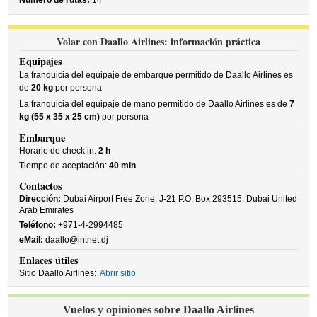
Número de rutas:
14
Volar con Daallo Airlines: información práctica
Equipajes
La franquicia del equipaje de embarque permitido de Daallo Airlines es
de
20 kg
por persona
La franquicia del equipaje de mano permitido de Daallo Airlines es de
7
kg (55 x 35 x 25 cm)
por persona
Embarque
Horario de check in:
2 h
Tiempo de aceptación:
40 min
Contactos
Dirección:
Dubai Airport Free Zone, J-21 P.O. Box 293515, Dubai United
Arab Emirates
Teléfono:
+971-4-2994485
eMail:
daallo@intnet.dj
Enlaces útiles
Sitio Daallo Airlines:
Abrir sitio
Vuelos y opiniones sobre Daallo Airlines