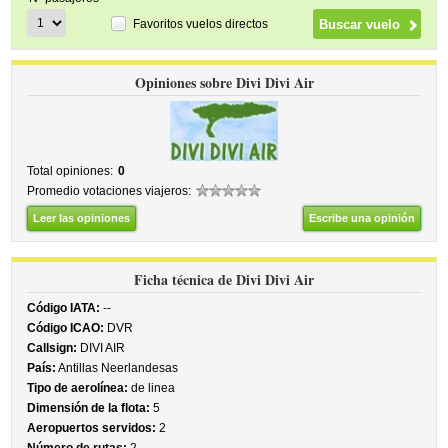
Favoritos vuelos directos
Opiniones sobre Divi Divi Air
Total opiniones:
0
Promedio votaciones viajeros:
Leer las opiniones
Escribe una opinión
Ficha técnica de Divi Divi Air
Código IATA:
--
Código ICAO:
DVR
Callsign:
DIVI AIR
País:
Antillas Neerlandesas
Tipo de aerolínea:
de linea
Dimensión de la flota:
5
Aeropuertos servidos:
2