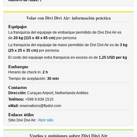
Número de rutas:
2
Volar con Divi Divi Air: información práctica
Equipajes
La franquicia del equipaje de embarque permitido de Divi Divi Air es
de
20 kg (115 x 40 x 65 cm)
por persona
La franquicia del equipaje de mano permitido de Divi Divi Air es de
3 kg
(25 x 25 x 35 cm)
por persona
El costo del equipaje extra franquicia en exceso es de
1.25 USD per kg
Embarque
Horario de check in:
2 h
Tiempo de aceptación:
30 min
Contactos
Dirección:
Curaçao Airport, Netherlands Antilles
Teléfono:
+599 9 839 1515
eMail:
reservations@flydivi.com
Enlaces útiles
Sitio Divi Divi Air:
Abrir sitio
Vuelos y opiniones sobre Divi Divi Air