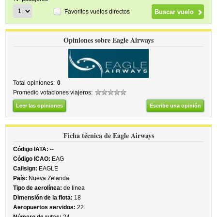
Favoritos vuelos directos
Opiniones sobre Eagle Airways
Total opiniones:
0
Promedio votaciones viajeros:
Leer las opiniones
Escribe una opinión
Ficha técnica de Eagle Airways
Código IATA:
--
Código ICAO:
EAG
Callsign:
EAGLE
País:
Nueva Zelanda
Tipo de aerolínea:
de linea
Dimensión de la flota:
18
Aeropuertos servidos:
22