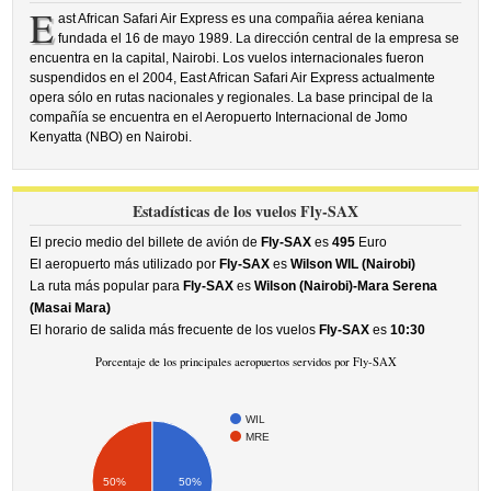
E
ast African Safari Air Express es una compañia aérea keniana
fundada el 16 de mayo 1989. La dirección central de la empresa se
encuentra en la capital, Nairobi. Los vuelos internacionales fueron
suspendidos en el 2004, East African Safari Air Express actualmente
opera sólo en rutas nacionales y regionales. La base principal de la
compañía se encuentra en el Aeropuerto Internacional de Jomo
Kenyatta (NBO) en Nairobi.
Estadísticas de los vuelos Fly-SAX
El precio medio del billete de avión de
Fly-SAX
es
495
Euro
El aeropuerto más utilizado por
Fly-SAX
es
Wilson WIL (Nairobi)
La ruta más popular para
Fly-SAX
es
Wilson (Nairobi)-Mara Serena
(Masai Mara)
El horario de salida más frecuente de los vuelos
Fly-SAX
es
10:30
Porcentaje de los principales aeropuertos servidos por Fly-SAX
WIL
MRE
50%
50%