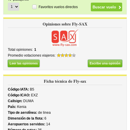
Favoritos vuelos directos
Opiniones sobre Fly-SAX
Total opiniones:
1
Promedio votaciones viajeros:
Leer las opiniones
Escribe una opinión
Ficha técnica de Fly-sax
Código IATA:
B5
Código ICAO:
EXZ
Callsign:
DUMA
País:
Kenia
Tipo de aerolínea:
de linea
Dimensión de la flota:
6
Aeropuertos servidos:
14