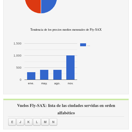
Tendencia de los precios medios mensuales de Fly-SAX
1,500
…
1,000
500
0
ene.
may.
ago.
nov.
Vuelos Fly-SAX: lista de las ciudades servidas en orden
alfabético
E
J
K
L
M
N