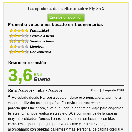
Las opiniones de los clientes sobre Fly-SAX
Escribe una opinión
Promedio votaciones basado en 1 comentarios
Puntualidad
Servicio a tierra
Servicio a bordo
Limpieza
Conveniencia
Resumen recensión
3,6
EN 5
Bueno
Ruta
Nairobi - Juba - Nairobi
Greg
2 agosto 2010
“
He volado desde Nairobi a Juba en clase economica, era la primera
vez que utilizaba esta compañia. El servicio de reserva online no
parecia que funcionara, tuve que usar un agente de viaje para coger los
billetes. En ambos vuelos en un viejo DC9 con internos de la cabina
muy mal cuidados. Aéreos llenos pero salimos en horario, comidas
compuestas por un pan, un pedazo de cake y una manzana,
acompañado con bebidas calientes y frias. Personal de cabina cordial y