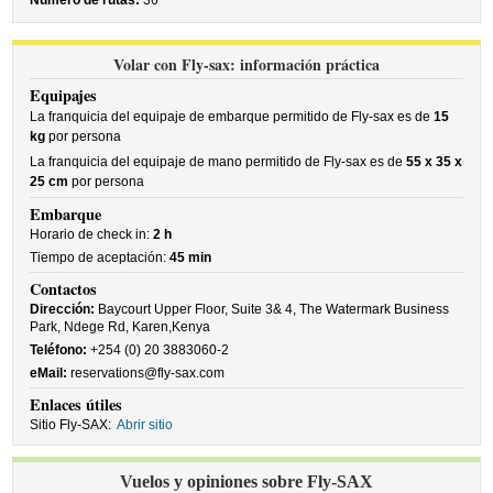
Número de rutas:
36
Volar con Fly-sax: información práctica
Equipajes
La franquicia del equipaje de embarque permitido de Fly-sax es de
15
kg
por persona
La franquicia del equipaje de mano permitido de Fly-sax es de
55 x 35 x
25 cm
por persona
Embarque
Horario de check in:
2 h
Tiempo de aceptación:
45 min
Contactos
Dirección:
Baycourt Upper Floor, Suite 3& 4, The Watermark Business
Park, Ndege Rd, Karen,Kenya
Teléfono:
+254 (0) 20 3883060-2
eMail:
reservations@fly-sax.com
Enlaces útiles
Sitio Fly-SAX:
Abrir sitio
Vuelos y opiniones sobre Fly-SAX