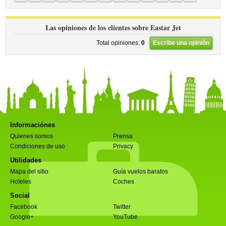
Las opiniones de los clientes sobre Eastar Jet
Total opiniones:
0
Escribe una opinión
Informaciónes
Quienes somos
Prensa
Condiciones de uso
Privacy
Utilidades
Mapa del sitio
Guía vuelos baratos
Hoteles
Coches
Social
Facebook
Twitter
Google+
YouTube