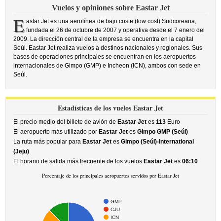
Vuelos y opiniones sobre Eastar Jet
E
astar Jet es una aerolínea de bajo coste (low cost) Sudcoreana,
fundada el 26 de octubre de 2007 y operativa desde el 7 enero del
2009. La dirección central de la empresa se encuentra en la capital
Seúl. Eastar Jet realiza vuelos a destinos nacionales y regionales. Sus
bases de operaciones principales se encuentran en los aeropuertos
internacionales de Gimpo (GMP) e Incheon (ICN), ambos con sede en
Seúl.
Estadísticas de los vuelos Eastar Jet
El precio medio del billete de avión de
Eastar Jet
es
113
Euro
El aeropuerto más utilizado por
Eastar Jet
es
Gimpo GMP (Seúl)
La ruta más popular para
Eastar Jet
es
Gimpo (Seúl)-International
(Jeju)
El horario de salida más frecuente de los vuelos
Eastar Jet
es
06:10
Porcentaje de los principales aeropuertos servidos por Eastar Jet
GMP
CJU
ICN