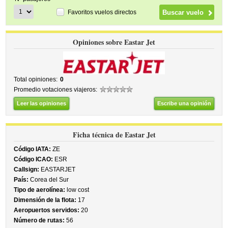
Favoritos vuelos directos
Opiniones sobre Eastar Jet
Total opiniones:
0
Promedio votaciones viajeros:
Leer las opiniones
Escribe una opinión
Ficha técnica de Eastar Jet
Código IATA:
ZE
Código ICAO:
ESR
Callsign:
EASTARJET
País:
Corea del Sur
Tipo de aerolínea:
low cost
Dimensión de la flota:
17
Aeropuertos servidos:
20
Número de rutas:
56