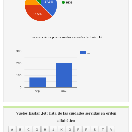
37.5%
HKG
37.5%
Tendencia de los precios medios mensuales de Eastar Jet
300
…
200
100
0
sep.
nov.
Vuelos Eastar Jet: lista de las ciudades servidas en orden
alfabético
A
B
C
G
H
J
K
O
P
R
S
T
V