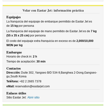
Volar con Eastar Jet: información práctica
Equipajes
La franquicia del equipaje de embarque permitido de Eastar Jet es
de
15 kg
por persona
La franquicia del equipaje de mano permitido de Eastar Jet es de
7 kg
(55 x 35 x 25 cm)
por persona
El costo del equipaje extra franquicia en exceso es de
2,000/10,000
WON per kg
Embarque
Horario de check in:
2 h
Tiempo de aceptación:
30 min
Contactos
Dirección:
Duite 302, Yangseo B/D 534-9,Banghwa 2-Dong,Gangseo-
gu,South Korea
Teléfono:
+82 2 2665 7378
eMail:
reservation@eastarjet.com
Enlaces útiles
Sitio Eastar Jet:
Abrir sitio