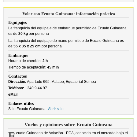
Volar con Ecuato Guineana: información práctica
Equipajes
La franquicia del equipaje de embarque permitido de Ecuato Guineana
es de
20 kg
por persona
La franquicia del equipaje de mano permitido de Ecuato Guineana es
de
55 x 35 x 25 cm
por persona
Embarque
Horario de check in:
2 h
Tiempo de aceptación:
45 min
Contactos
Dirección:
Apartado 665, Malabo, Equatorial Guinea
Teléfono:
+240 9 44 97
eMail:
Enlaces útiles
Sitio Ecuato Guineana:
Abrir sitio
Vuelos y opiniones sobre Ecuato Guineana
E
cuato Guineana de Aviación - EGA, conocida en el mercado bajo el