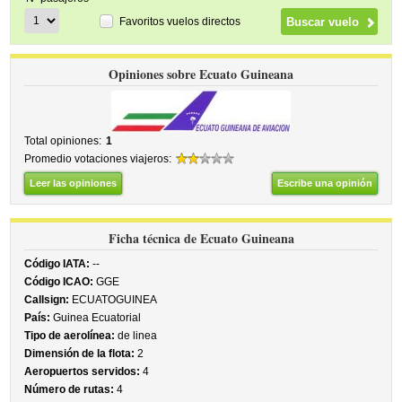
Favoritos vuelos directos
Opiniones sobre Ecuato Guineana
Total opiniones:
1
Promedio votaciones viajeros:
Leer las opiniones
Escribe una opinión
Ficha técnica de Ecuato Guineana
Código IATA:
--
Código ICAO:
GGE
Callsign:
ECUATOGUINEA
País:
Guinea Ecuatorial
Tipo de aerolínea:
de linea
Dimensión de la flota:
2
Aeropuertos servidos:
4
Número de rutas:
4