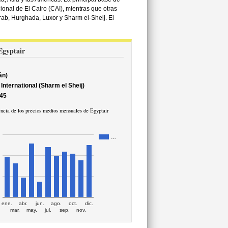
onal de El Cairo (CAI), mientras que otras
ab, Hurghada, Luxor y Sharm el-Sheij. El
 Egyptair
án)
nternational (Sharm el Sheij)
45
ncia de los precios medios mensuales de Egyptair
…
ene.
abr.
jun.
ago.
oct.
dic.
mar.
may.
jul.
sep.
nov.