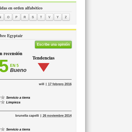
vidas en orden alfabético
N
O
P
R
S
T
V
Y
Z
obre Egyptair
Escribe una opinión
 recensión
Tendencias
,5
EN 5
Bueno
will
17 febrero 2016
Servicio a tierra
Limpieza
brunella capelli
26 noviembre 2014
Servicio a tierra