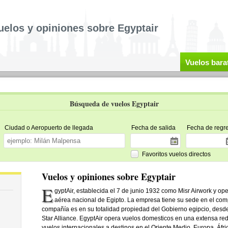
uelos y opiniones sobre Egyptair
Vuelos bara
Búsqueda de vuelos Egyptair
Ciudad o Aeropuerto de llegada
Fecha de salida
Fecha de regr
Favoritos vuelos directos
Vuelos y opiniones sobre Egyptair
E
gyptAir, establecida el 7 de junio 1932 como Misr Airwork y op
aérea nacional de Egipto. La empresa tiene su sede en el comp
compañía es en su totalidad propiedad del Gobierno egipcio, desde
Star Alliance. EgyptAir opera vuelos domesticos en una extensa re
vuelos internacionales a destinos en el Oriente Medio, Europa, Áfric