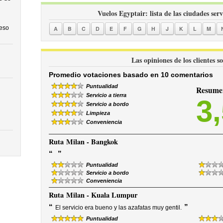
Vuelos Egyptair: lista de las ciudades ser
ceso
A
B
C
D
E
F
G
H
J
K
L
M
Las opiniones de los clientes s
Promedio votaciones basado en 10 comentarios
Puntualidad
Resumen
Servicio a tierra
3
Servicio a bordo
Limpieza
Conveniencia
Ruta
Milan - Bangkok
“
”
Puntualidad
Servicio a bordo
Conveniencia
Ruta
Milan - Kuala Lumpur
“
”
El servicio era bueno y las azafatas muy gentil.
Puntualidad