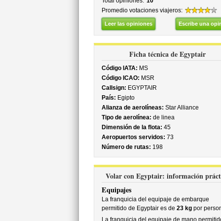
Total opiniones:
10
Promedio votaciones viajeros:
Leer las opiniones
Escribe una opi
Ficha técnica de Egyptair
Código IATA:
MS
Código ICAO:
MSR
Callsign:
EGYPTAIR
País:
Egipto
Alianza de aerolíneas:
Star Alliance
Tipo de aerolínea:
de linea
Dimensión de la flota:
45
Aeropuertos servidos:
73
Número de rutas:
198
Volar con Egyptair: información práct
Equipajes
La franquicia del equipaje de embarque
permitido de Egyptair es de
23 kg
por perso
La franquicia del equipaje de mano permitid