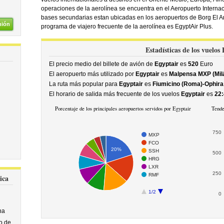
operaciones de la aerolínea se encuentra en el Aeropuerto Internaci
bases secundarias estan ubicadas en los aeropuertos de Borg El Ar
nión
programa de viajero frecuente de la aerolínea es EgyptAir Plus.
Estadísticas de los vuelos
El precio medio del billete de avión de
Egyptair
es
520
Euro
El aeropuerto más utilizado por
Egyptair
es
Malpensa MXP (Mil
La ruta más popular para
Egyptair
es
Fiumicino (Roma)-Ophira I
El horario de salida más frecuente de los vuelos
Egyptair
es
22:
Porcentaje de los principales aeropuertos servidos por Egyptair
Tende
750
MXP
FCO
20%
SSH
500
HRG
LXR
250
RMF
ica
1/2
0
na
o de