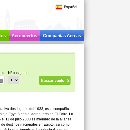
Español
|
tos
Aeropuertos
Compañías Aéreas
eso
Nº pasajeros
erativa desde junio del 1933, es la compañía
lejo EgyptAir en el aeropuerto de El Cairo. La
 el 11 de julio 2008 es miembro de la alianza
d de destinos nacionales en Egipto, así como
a, Asia y las Américas. La principal base de