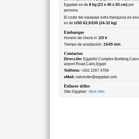
Egyptair es de
8 kg (23 x 40 x 55 cm)
por
persona
El costo del equipaje extra franquicia en ex
es de
USD 62,5/100 (24-32 kg)
Embarque
Horario de check in:
2/3 h
Tiempo de aceptación:
15/45 min
Contactos
Dirección:
EgyptAir Complex Building,Cairo
airport Road,Cairo,Egypt
Teléfono:
+202 2267 4700
eMail:
callcenter@egyptair.com
Enlaces útiles
Sitio Egyptair:
Abrir sitio