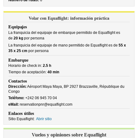
Número de rutas:
6
Volar con Equaflight: información práctica
Equipajes
La franquicia del equipaje de embarque permitido de Equaflight es
de
20 kg
por persona
La franquicia del equipaje de mano permitido de Equaflight es de
55 x
35 x 25 cm
por persona
Embarque
Horario de check in:
2.5 h
Tiempo de aceptación:
40 min
Contactos
Dirección:
Aéroport Maya Maya, BP 2927 Brazzaville, République du
Congo
Teléfono:
+242 06 945 70 04
eMail:
reservationpnr@equaflight.com
Enlaces útiles
Sitio Equaflight:
Abrir sitio
Vuelos y opiniones sobre Equaflight