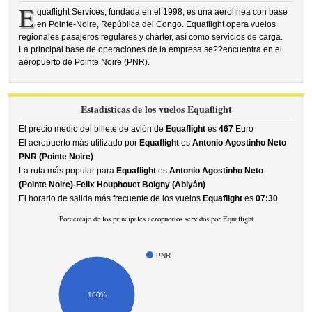
E
quaflight Services, fundada en el 1998, es una aerolínea con base
en Pointe-Noire, República del Congo. Equaflight opera vuelos
regionales pasajeros regulares y chárter, así como servicios de carga.
La principal base de operaciones de la empresa se??encuentra en el
aeropuerto de Pointe Noire (PNR).
Estadísticas de los vuelos Equaflight
El precio medio del billete de avión de
Equaflight
es
467
Euro
El aeropuerto más utilizado por
Equaflight
es
Antonio Agostinho Neto
PNR (Pointe Noire)
La ruta más popular para
Equaflight
es
Antonio Agostinho Neto
(Pointe Noire)-Felix Houphouet Boigny (Abiyán)
El horario de salida más frecuente de los vuelos
Equaflight
es
07:30
Porcentaje de los principales aeropuertos servidos por Equaflight
PNR
100%