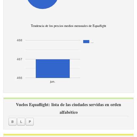
Tendencia de los precios medios mensuales de Equaflight
468
…
467
466
jun.
Vuelos Equaflight: lista de las ciudades servidas en orden
alfabético
B
L
P