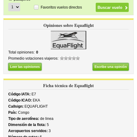
Favoritos vuelos directos
Opiniones sobre Equaflight
Total opiniones:
0
Promedio votaciones viajeros:
Leer las opiniones
Escribe una opinión
Ficha técnica de Equaflight
Código IATA:
E7
Código ICAO:
EKA
Callsign:
EQUAFLIGHT
País:
Congo
Tipo de aerolínea:
de linea
Dimensión de la flota:
5
Aeropuertos servidos:
3