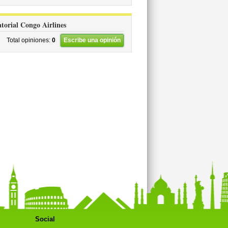
atorial Congo Airlines
Total opiniones:
0
Escribe una opinión
Social