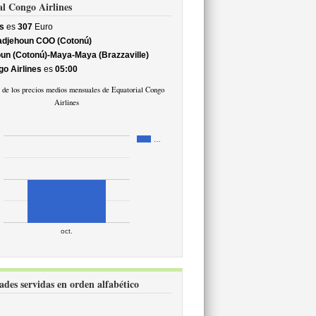
al Congo Airlines
s
es
307
Euro
djehoun COO (Cotonú)
un (Cotonú)-Maya-Maya (Brazzaville)
go Airlines
es
05:00
 de los precios medios mensuales de Equatorial Congo
Airlines
…
oct.
ades servidas en orden alfabético