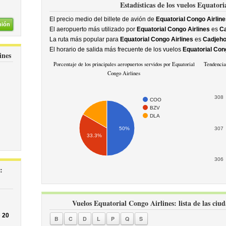
Estadísticas de los vuelos Equatori
El precio medio del billete de avión de
Equatorial Congo Airline
nión
El aeropuerto más utilizado por
Equatorial Congo Airlines
es
Ca
La ruta más popular para
Equatorial Congo Airlines
es
Cadjeho
El horario de salida más frecuente de los vuelos
Equatorial Con
ines
Porcentaje de los principales aeropuertos servidos por Equatorial
Tendencia
Congo Airlines
308
COO
BZV
DLA
50%
307
33.3%
306
:
Vuelos Equatorial Congo Airlines: lista de las ciud
e
20
B
C
D
L
P
Q
S