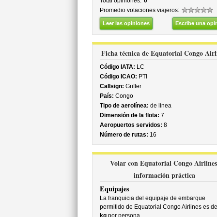
Total opiniones:
0
Promedio votaciones viajeros:
Leer las opiniones
Escribe una opi
Ficha técnica de Equatorial Congo Airl
Código IATA:
LC
Código ICAO:
PTI
Callsign:
Grifter
País:
Congo
Tipo de aerolínea:
de linea
Dimensión de la flota:
7
Aeropuertos servidos:
8
Número de rutas:
16
Volar con Equatorial Congo Airlines
información práctica
Equipajes
La franquicia del equipaje de embarque
permitido de Equatorial Congo Airlines es d
kg
por persona