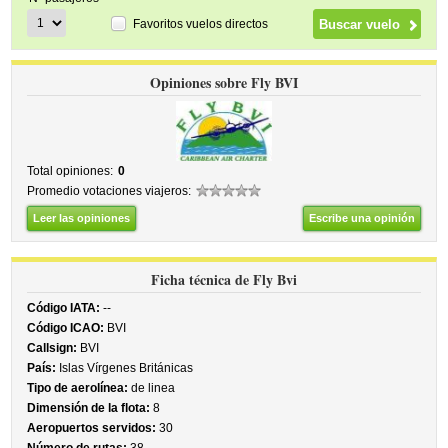
Favoritos vuelos directos
Opiniones sobre Fly BVI
Total opiniones:
0
Promedio votaciones viajeros:
Leer las opiniones
Escribe una opinión
Ficha técnica de Fly Bvi
Código IATA:
--
Código ICAO:
BVI
Callsign:
BVI
País:
Islas Vírgenes Británicas
Tipo de aerolínea:
de linea
Dimensión de la flota:
8
Aeropuertos servidos:
30