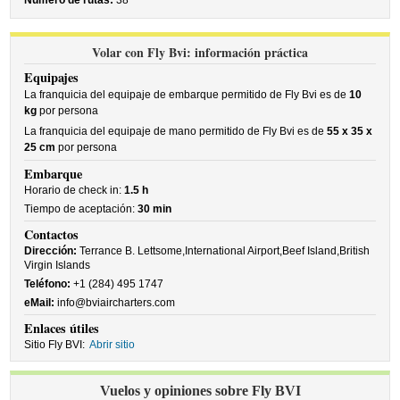
Número de rutas:
38
Volar con Fly Bvi: información práctica
Equipajes
La franquicia del equipaje de embarque permitido de Fly Bvi es de
10
kg
por persona
La franquicia del equipaje de mano permitido de Fly Bvi es de
55 x 35 x
25 cm
por persona
Embarque
Horario de check in:
1.5 h
Tiempo de aceptación:
30 min
Contactos
Dirección:
Terrance B. Lettsome,International Airport,Beef Island,British
Virgin Islands
Teléfono:
+1 (284) 495 1747
eMail:
info@bviaircharters.com
Enlaces útiles
Sitio Fly BVI:
Abrir sitio
Vuelos y opiniones sobre Fly BVI