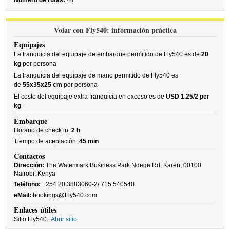
Número de rutas:
44
Volar con Fly540: información práctica
Equipajes
La franquicia del equipaje de embarque permitido de Fly540 es de
20
kg
por persona
La franquicia del equipaje de mano permitido de Fly540 es
de
55x35x25 cm
por persona
El costo del equipaje extra franquicia en exceso es de
USD 1.25/2 per
kg
Embarque
Horario de check in:
2 h
Tiempo de aceptación:
45 min
Contactos
Dirección:
The Watermark Business Park Ndege Rd, Karen, 00100
Nairobi, Kenya
Teléfono:
+254 20 3883060-2/ 715 540540
eMail:
bookings@Fly540.com
Enlaces útiles
Sitio Fly540:
Abrir sitio