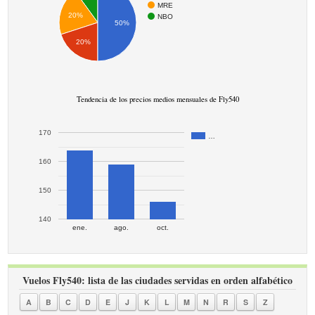
MRE
20%
NBO
50%
20%
Tendencia de los precios medios mensuales de Fly540
170
…
160
150
140
ene.
ago.
oct.
Vuelos Fly540: lista de las ciudades servidas en orden alfabético
A
B
C
D
E
J
K
L
M
N
R
S
Z