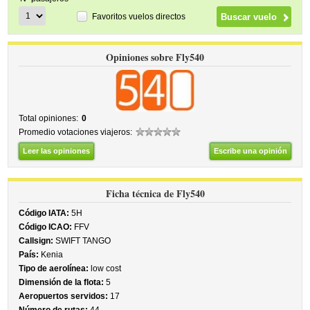
Favoritos vuelos directos
Opiniones sobre Fly540
Total opiniones:
0
Promedio votaciones viajeros:
Leer las opiniones
Escribe una opinión
Ficha técnica de Fly540
Código IATA:
5H
Código ICAO:
FFV
Callsign:
SWIFT TANGO
País:
Kenia
Tipo de aerolínea:
low cost
Dimensión de la flota:
5
Aeropuertos servidos:
17