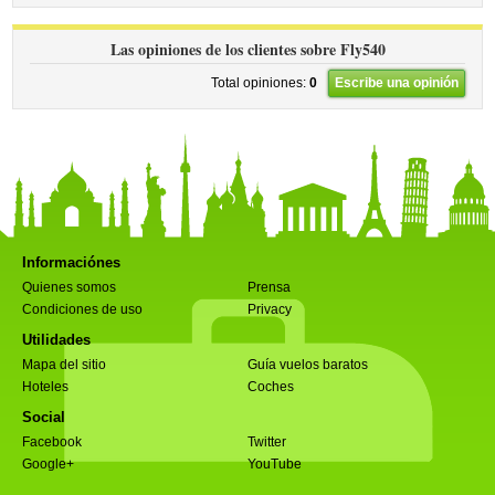
Las opiniones de los clientes sobre Fly540
Total opiniones:
0
Escribe una opinión
Informaciónes
Quienes somos
Prensa
Condiciones de uso
Privacy
Utilidades
Mapa del sitio
Guía vuelos baratos
Hoteles
Coches
Social
Facebook
Twitter
Google+
YouTube