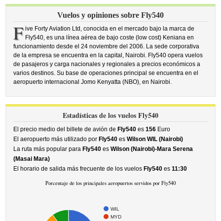
Vuelos y opiniones sobre Fly540
F
ive Forty Aviation Ltd, conocida en el mercado bajo la marca de
Fly540, es una línea aérea de bajo coste (low cost) Keniana en
funcionamiento desde el 24 noviembre del 2006. La sede corporativa
de la empresa se encuentra en la capital, Nairobi. Fly540 opera vuelos
de pasajeros y carga nacionales y regionales a precios económicos a
varios destinos. Su base de operaciones principal se encuentra en el
aeropuerto internacional Jomo Kenyatta (NBO), en Nairobi.
Estadísticas de los vuelos Fly540
El precio medio del billete de avión de
Fly540
es
156
Euro
El aeropuerto más utilizado por
Fly540
es
Wilson WIL (Nairobi)
La ruta más popular para
Fly540
es
Wilson (Nairobi)-Mara Serena
(Masai Mara)
El horario de salida más frecuente de los vuelos
Fly540
es
11:30
Porcentaje de los principales aeropuertos servidos por Fly540
WIL
MYD