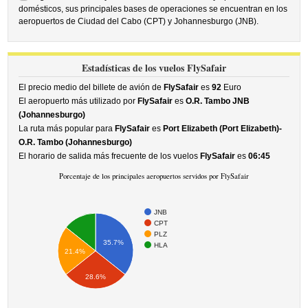
domésticos, sus principales bases de operaciones se encuentran en los
aeropuertos de Ciudad del Cabo (CPT) y Johannesburgo (JNB).
Estadísticas de los vuelos FlySafair
El precio medio del billete de avión de
FlySafair
es
92
Euro
El aeropuerto más utilizado por
FlySafair
es
O.R. Tambo JNB
(Johannesburgo)
La ruta más popular para
FlySafair
es
Port Elizabeth (Port Elizabeth)-
O.R. Tambo (Johannesburgo)
El horario de salida más frecuente de los vuelos
FlySafair
es
06:45
Porcentaje de los principales aeropuertos servidos por FlySafair
JNB
CPT
PLZ
35.7%
HLA
21.4%
28.6%