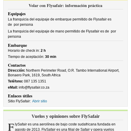
Volar con Flysafair: información práctica
Equipajes
La franquicia del equipaje de embarque permitido de Flysafair es
de
por persona
La franquicia del equipaje de mano permitido de Flysafair es de
por
persona
Embarque
Horario de check in:
2 h
Tiempo de aceptación:
30 min
Contactos
Dirección:
Northern Perimeter Road, O.R. Tambo International Airport,
Bonaero Park, 1619, South Africa
Teléfono:
087 135 1351
eMail:
info@flysafair.co.za
Enlaces útiles
Sitio FlySafair:
Abrir sitio
Vuelos y opiniones sobre FlySafair
F
lySafair es una aerolínea de bajo coste sudafricana fundada en
agosto de 2013. FlySafair es una filial de Safair y opera vuelos