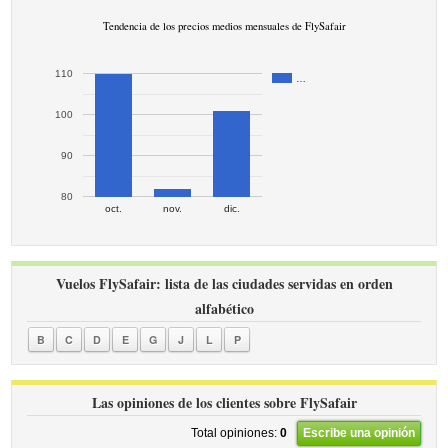
Tendencia de los precios medios mensuales de FlySafair
110
…
100
90
80
oct.
nov.
dic.
Vuelos FlySafair: lista de las ciudades servidas en orden
alfabético
B
C
D
E
G
J
L
P
Las opiniones de los clientes sobre FlySafair
Total opiniones:
0
Escribe una opinión