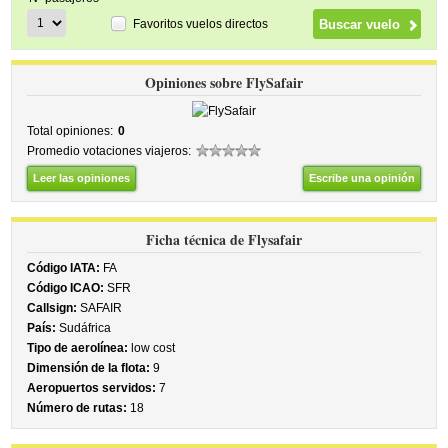
Favoritos vuelos directos
Opiniones sobre FlySafair
Total opiniones:
0
Promedio votaciones viajeros:
Leer las opiniones
Escribe una opinión
Ficha técnica de Flysafair
Código IATA:
FA
Código ICAO:
SFR
Callsign:
SAFAIR
País:
Sudáfrica
Tipo de aerolínea:
low cost
Dimensión de la flota:
9
Aeropuertos servidos:
7
Número de rutas:
18