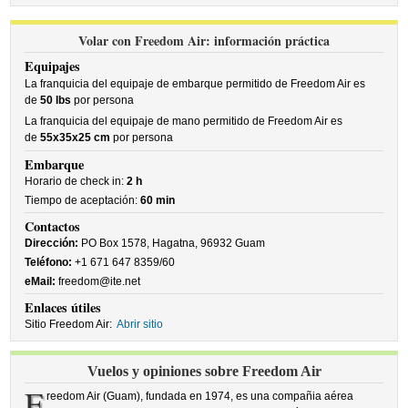
Volar con Freedom Air: información práctica
Equipajes
La franquicia del equipaje de embarque permitido de Freedom Air es
de
50 lbs
por persona
La franquicia del equipaje de mano permitido de Freedom Air es
de
55x35x25 cm
por persona
Embarque
Horario de check in:
2 h
Tiempo de aceptación:
60 min
Contactos
Dirección:
PO Box 1578, Hagatna, 96932 Guam
Teléfono:
+1 671 647 8359/60
eMail:
freedom@ite.net
Enlaces útiles
Sitio Freedom Air:
Abrir sitio
Vuelos y opiniones sobre Freedom Air
F
reedom Air (Guam), fundada en 1974, es una compañia aérea