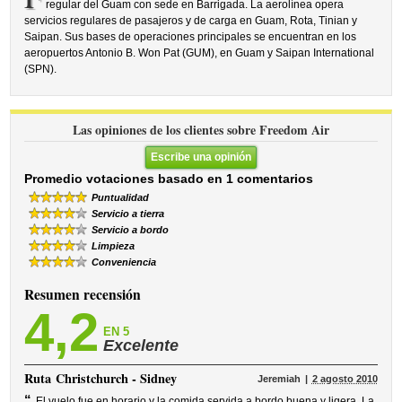
regular del Guam con sede en Barrigada. La aerolínea opera
servicios regulares de pasajeros y de carga en Guam, Rota, Tinian y
Saipan. Sus bases de operaciones principales se encuentran en los
aeropuertos Antonio B. Won Pat (GUM), en Guam y Saipan International
(SPN).
Las opiniones de los clientes sobre Freedom Air
Escribe una opinión
Promedio votaciones basado en 1 comentarios
Puntualidad
Servicio a tierra
Servicio a bordo
Limpieza
Conveniencia
Resumen recensión
4,2
EN 5
Excelente
Ruta
Christchurch - Sidney
Jeremiah
2 agosto 2010
“
El vuelo fue en horario y la comida servida a bordo buena y ligera. La