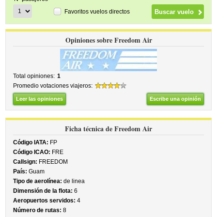
Favoritos vuelos directos
Opiniones sobre Freedom Air
Total opiniones:
1
Promedio votaciones viajeros:
Leer las opiniones
Escribe una opinión
Ficha técnica de Freedom Air
Código IATA:
FP
Código ICAO:
FRE
Callsign:
FREEDOM
País:
Guam
Tipo de aerolínea:
de linea
Dimensión de la flota:
6
Aeropuertos servidos:
4
Número de rutas:
8