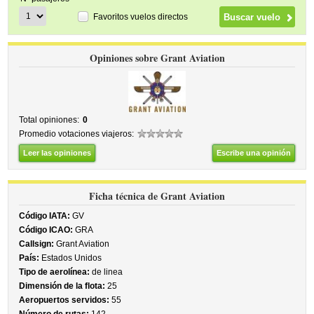
Favoritos vuelos directos
Opiniones sobre Grant Aviation
Total opiniones:
0
Promedio votaciones viajeros:
Leer las opiniones
Escribe una opinión
Ficha técnica de Grant Aviation
Código IATA:
GV
Código ICAO:
GRA
Callsign:
Grant Aviation
País:
Estados Unidos
Tipo de aerolínea:
de linea
Dimensión de la flota:
25
Aeropuertos servidos:
55