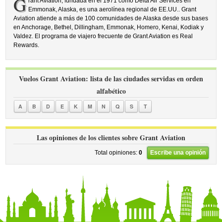
G
rant Aviation, fundada en el 1971 como Delta Air Services en
Emmonak, Alaska, es una aerolínea regional de EE.UU.. Grant
Aviation atiende a más de 100 comunidades de Alaska desde sus bases
en Anchorage, Bethel, Dillingham, Emmonak, Homero, Kenai, Kodiak y
Valdez. El programa de viajero frecuente de Grant Aviation es Real
Rewards.
Vuelos Grant Aviation: lista de las ciudades servidas en orden
alfabético
A
B
D
E
K
M
N
Q
S
T
Las opiniones de los clientes sobre Grant Aviation
Total opiniones:
0
Escribe una opinión