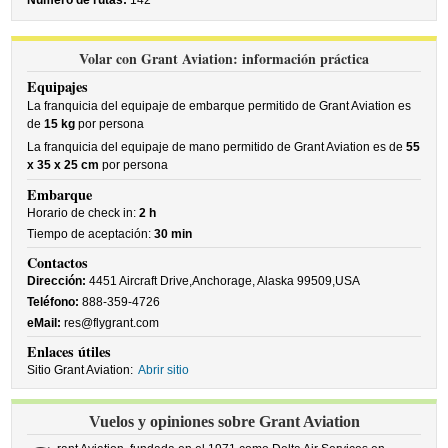
Número de rutas:
142
Volar con Grant Aviation: información práctica
Equipajes
La franquicia del equipaje de embarque permitido de Grant Aviation es
de
15 kg
por persona
La franquicia del equipaje de mano permitido de Grant Aviation es de
55
x 35 x 25 cm
por persona
Embarque
Horario de check in:
2 h
Tiempo de aceptación:
30 min
Contactos
Dirección:
4451 Aircraft Drive,Anchorage, Alaska 99509,USA
Teléfono:
888-359-4726
eMail:
res@flygrant.com
Enlaces útiles
Sitio Grant Aviation:
Abrir sitio
Vuelos y opiniones sobre Grant Aviation