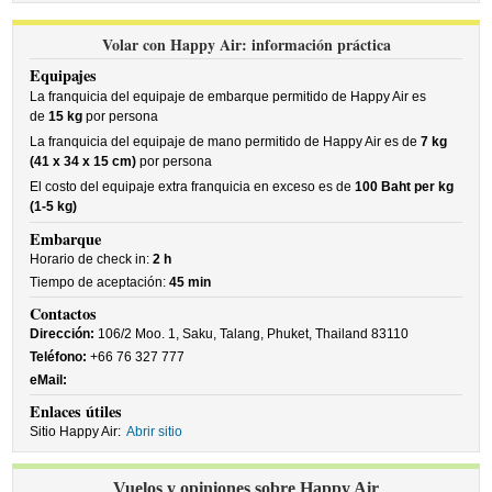
Volar con Happy Air: información práctica
Equipajes
La franquicia del equipaje de embarque permitido de Happy Air es
de
15 kg
por persona
La franquicia del equipaje de mano permitido de Happy Air es de
7 kg
(41 x 34 x 15 cm)
por persona
El costo del equipaje extra franquicia en exceso es de
100 Baht per kg
(1-5 kg)
Embarque
Horario de check in:
2 h
Tiempo de aceptación:
45 min
Contactos
Dirección:
106/2 Moo. 1, Saku, Talang, Phuket, Thailand 83110
Teléfono:
+66 76 327 777
eMail:
Enlaces útiles
Sitio Happy Air:
Abrir sitio
Vuelos y opiniones sobre Happy Air