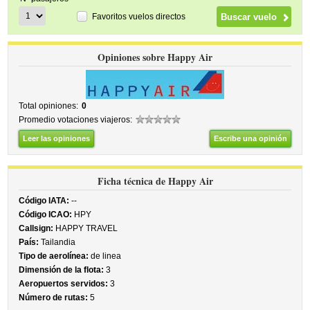
Favoritos vuelos directos
Opiniones sobre Happy Air
Total opiniones:
0
Promedio votaciones viajeros:
Leer las opiniones
Escribe una opinión
Ficha técnica de Happy Air
Código IATA:
--
Código ICAO:
HPY
Callsign:
HAPPY TRAVEL
País:
Tailandia
Tipo de aerolínea:
de linea
Dimensión de la flota:
3
Aeropuertos servidos:
3
Número de rutas:
5