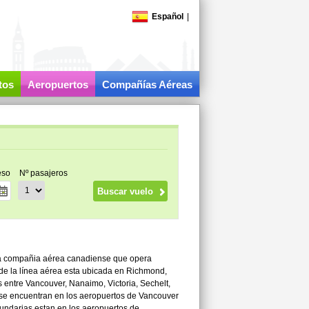
Español
|
tos
Aeropuertos
Compañías Aéreas
eso
Nº pasajeros
na compañia aérea canadiense que opera
a de la línea aérea esta ubicada en Richmond,
s entre Vancouver, Nanaimo, Victoria, Sechelt,
 se encuentran en los aeropuertos de Vancouver
cundarias estan en los aeropuertos de