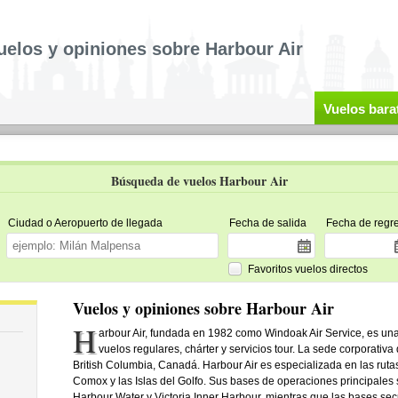
uelos y opiniones sobre Harbour Air
Vuelos bara
Búsqueda de vuelos Harbour Air
Ciudad o Aeropuerto de llegada
Fecha de salida
Fecha de regr
Favoritos vuelos directos
Vuelos y opiniones sobre Harbour Air
H
arbour Air, fundada en 1982 como Windoak Air Service, es u
vuelos regulares, chárter y servicios tour. La sede corporativ
British Columbia, Canadá. Harbour Air es especializada en las ruta
Comox y las Islas del Golfo. Sus bases de operaciones principales
Harbour Water y Victoria Inner Harbour, mientras que las bases se