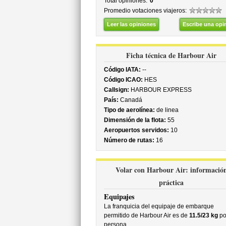
Total opiniones:
0
Promedio votaciones viajeros:
Leer las opiniones
Escribe una opi
Ficha técnica de Harbour Air
Código IATA:
--
Código ICAO:
HES
Callsign:
HARBOUR EXPRESS
País:
Canadá
Tipo de aerolínea:
de linea
Dimensión de la flota:
55
Aeropuertos servidos:
10
Número de rutas:
16
Volar con Harbour Air: informació
práctica
Equipajes
La franquicia del equipaje de embarque
permitido de Harbour Air es de
11.5/23 kg
po
persona