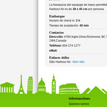
La franquicia del equipaje de mano permitid
Harbour Air es de
38 x 45 cm
por persona
Embarque
Horario de check in:
2 h
Tiempo de aceptación:
40 min
Contactos
Dirección:
4760 Inglis Drive,Richmond, BC
1W4,Canada
Teléfono:
604 274 1277
eMail:
Enlaces útiles
Sitio Harbour Air:
Abrir sitio
Informaciónes
Quienes somos