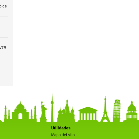
o de
 V7B
Utilidades
Mapa del sitio