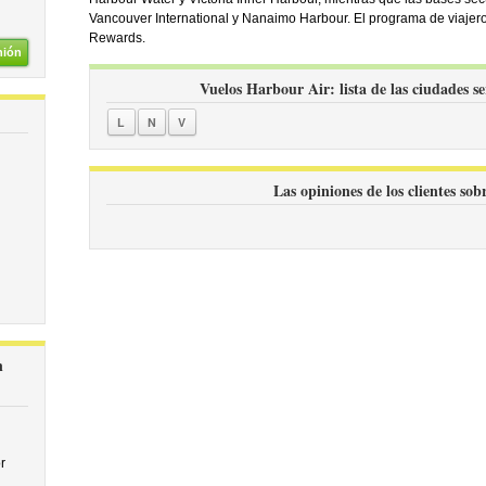
Vancouver International y Nanaimo Harbour. El programa de viajero
Rewards.
nión
Vuelos Harbour Air: lista de las ciudades se
L
N
V
Las opiniones de los clientes so
n
r