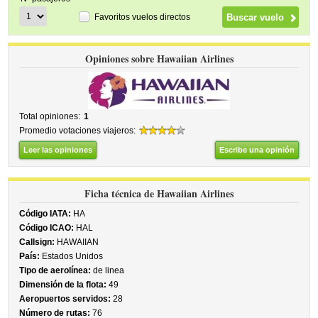
Favoritos vuelos directos
Opiniones sobre Hawaiian Airlines
Total opiniones:
1
Promedio votaciones viajeros:
Leer las opiniones
Escribe una opinión
Ficha técnica de Hawaiian Airlines
Código IATA:
HA
Código ICAO:
HAL
Callsign:
HAWAIIAN
País:
Estados Unidos
Tipo de aerolínea:
de linea
Dimensión de la flota:
49
Aeropuertos servidos:
28
Número de rutas:
76