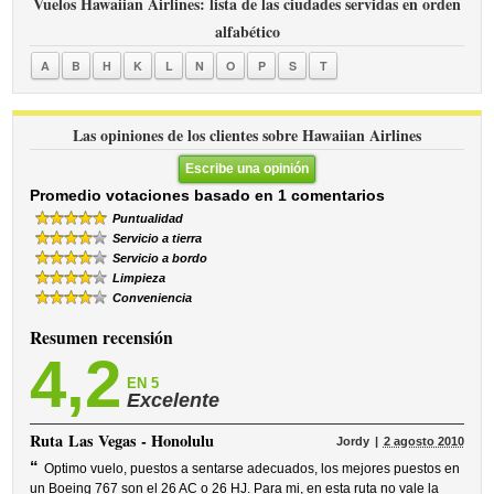
Vuelos Hawaiian Airlines: lista de las ciudades servidas en orden
alfabético
A
B
H
K
L
N
O
P
S
T
Las opiniones de los clientes sobre Hawaiian Airlines
Escribe una opinión
Promedio votaciones basado en 1 comentarios
Puntualidad
Servicio a tierra
Servicio a bordo
Limpieza
Conveniencia
Resumen recensión
4,2
EN 5
Excelente
Ruta
Las Vegas - Honolulu
Jordy
2 agosto 2010
“
Optimo vuelo, puestos a sentarse adecuados, los mejores puestos en
un Boeing 767 son el 26 AC o 26 HJ. Para mi, en esta ruta no vale la