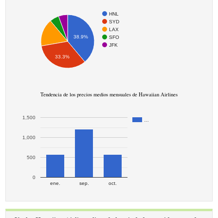
HNL
SYD
LAX
38.9%
SFO
JFK
33.3%
Tendencia de los precios medios mensuales de Hawaiian Airlines
1,500
…
1,000
500
0
ene.
sep.
oct.