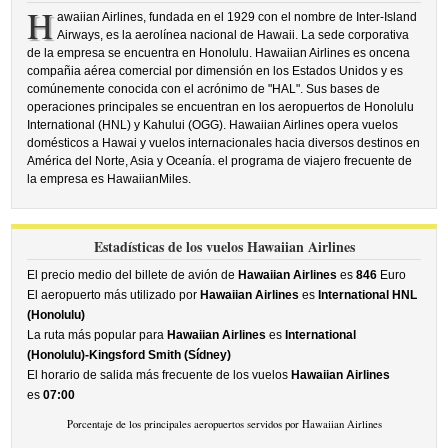
H
awaiian Airlines, fundada en el 1929 con el nombre de Inter-Island
Airways, es la aerolínea nacional de Hawaii. La sede corporativa
de la empresa se encuentra en Honolulu. Hawaiian Airlines es oncena
compañia aérea comercial por dimensión en los Estados Unidos y es
comúnemente conocida con el acrónimo de "HAL". Sus bases de
operaciones principales se encuentran en los aeropuertos de Honolulu
International (HNL) y Kahului (OGG). Hawaiian Airlines opera vuelos
domésticos a Hawai y vuelos internacionales hacia diversos destinos en
América del Norte, Asia y Oceanía. el programa de viajero frecuente de
la empresa es HawaiianMiles.
Estadísticas de los vuelos Hawaiian Airlines
El precio medio del billete de avión de
Hawaiian Airlines
es
846
Euro
El aeropuerto más utilizado por
Hawaiian Airlines
es
International HNL
(Honolulu)
La ruta más popular para
Hawaiian Airlines
es
International
(Honolulu)-Kingsford Smith (Sídney)
El horario de salida más frecuente de los vuelos
Hawaiian Airlines
es
07:00
Porcentaje de los principales aeropuertos servidos por Hawaiian Airlines