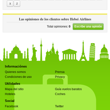
X
Z
Las opiniones de los clientes sobre Hebei Airlines
Total opiniones:
0
Escribe una opinión
Informaciónes
Quienes somos
Prensa
Condiciones de uso
Privacy
Utilidades
Mapa del sitio
Guía vuelos baratos
Hoteles
Coches
Social
Facebook
Twitter