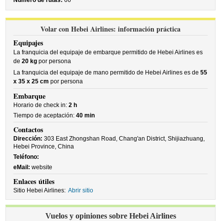
Número de rutas:
66
Volar con Hebei Airlines: información práctica
Equipajes
La franquicia del equipaje de embarque permitido de Hebei Airlines es
de
20 kg
por persona
La franquicia del equipaje de mano permitido de Hebei Airlines es de
55
x 35 x 25 cm
por persona
Embarque
Horario de check in:
2 h
Tiempo de aceptación:
40 min
Contactos
Dirección:
303 East Zhongshan Road, Chang'an District, Shijiazhuang,
Hebei Province, China
Teléfono:
eMail:
website
Enlaces útiles
Sitio Hebei Airlines:
Abrir sitio
Vuelos y opiniones sobre Hebei Airlines