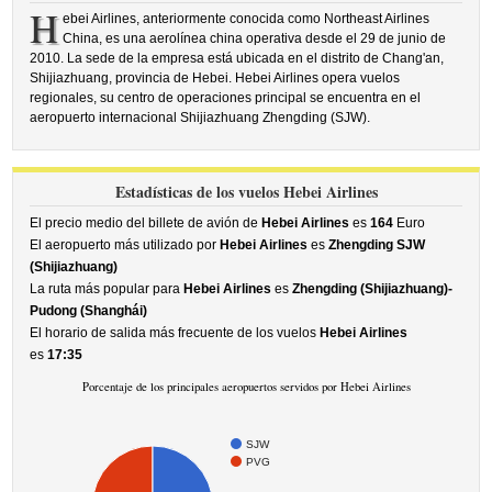
H
ebei Airlines, anteriormente conocida como Northeast Airlines
China, es una aerolínea china operativa desde el 29 de junio de
2010. La sede de la empresa está ubicada en el distrito de Chang'an,
Shijiazhuang, provincia de Hebei. Hebei Airlines opera vuelos
regionales, su centro de operaciones principal se encuentra en el
aeropuerto internacional Shijiazhuang Zhengding (SJW).
Estadísticas de los vuelos Hebei Airlines
El precio medio del billete de avión de
Hebei Airlines
es
164
Euro
El aeropuerto más utilizado por
Hebei Airlines
es
Zhengding SJW
(Shijiazhuang)
La ruta más popular para
Hebei Airlines
es
Zhengding (Shijiazhuang)-
Pudong (Shanghái)
El horario de salida más frecuente de los vuelos
Hebei Airlines
es
17:35
Porcentaje de los principales aeropuertos servidos por Hebei Airlines
SJW
PVG