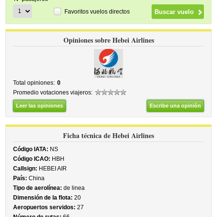
Favoritos vuelos directos
Opiniones sobre Hebei Airlines
Total opiniones:
0
Promedio votaciones viajeros:
Leer las opiniones
Escribe una opinión
Ficha técnica de Hebei Airlines
Código IATA:
NS
Código ICAO:
HBH
Callsign:
HEBEI AIR
País:
China
Tipo de aerolínea:
de linea
Dimensión de la flota:
20
Aeropuertos servidos:
27