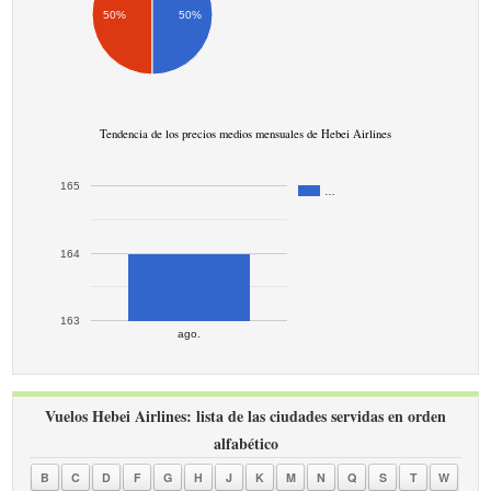
50%
50%
Tendencia de los precios medios mensuales de Hebei Airlines
165
…
164
163
ago.
Vuelos Hebei Airlines: lista de las ciudades servidas en orden
alfabético
B
C
D
F
G
H
J
K
M
N
Q
S
T
W