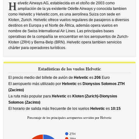
H
elvetic Airways AG, establecida en el otoño de 2003 como
ampliación de la ya existente Odette Airways y conocida tambien
como Helvetic y Helvetic.com, es una aerolínea Suiza con sede en
Kloten, Zurich. Helvetic ofrece vuelos regulares de pasajeros a diversos
destinos en Europa y el Norte de África, además opera vuelos en
nombre de Swiss International Air Lines. Las principales bases
operativas de la compañía se encuentran en los aeropuertos de Zurich-
Kloten (ZRH) y Berna-Belp (BRN). Helvetic opera tambien servicios
chárter para operadores turísticos.
Estadísticas de los vuelos Helvetic
El precio medio del billete de avión de
Helvetic
es
206
Euro
El aeropuerto más utilizado por
Helvetic
es
Dionysios Solomos ZTH
(Zacinto)
La ruta más popular para
Helvetic
es
Kloten (Zurich)-Dionysios
Solomos (Zacinto)
El horario de salida más frecuente de los vuelos
Helvetic
es
10:15
Porcentaje de los principales aeropuertos servidos por Helvetic
ZTH
ZRH