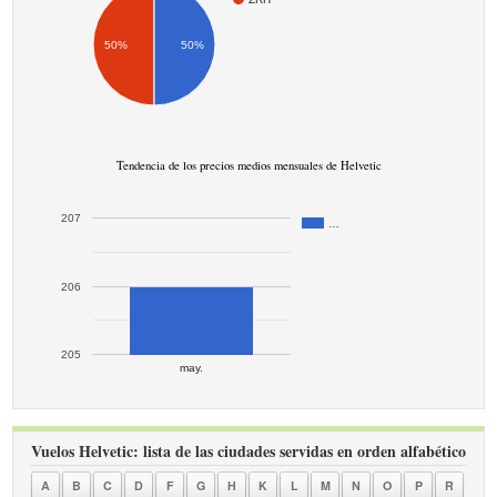
50%
50%
Tendencia de los precios medios mensuales de Helvetic
207
…
206
205
may.
Vuelos Helvetic: lista de las ciudades servidas en orden alfabético
A
B
C
D
F
G
H
K
L
M
N
O
P
R