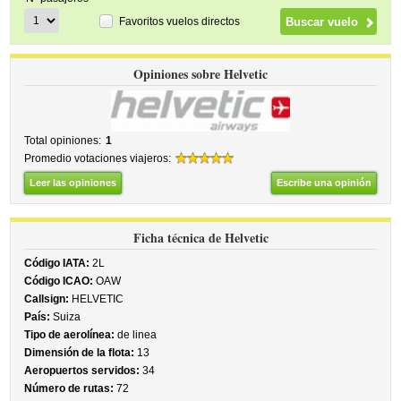
Favoritos vuelos directos
Opiniones sobre Helvetic
Total opiniones:
1
Promedio votaciones viajeros:
Leer las opiniones
Escribe una opinión
Ficha técnica de Helvetic
Código IATA:
2L
Código ICAO:
OAW
Callsign:
HELVETIC
País:
Suiza
Tipo de aerolínea:
de linea
Dimensión de la flota:
13
Aeropuertos servidos:
34
Número de rutas:
72