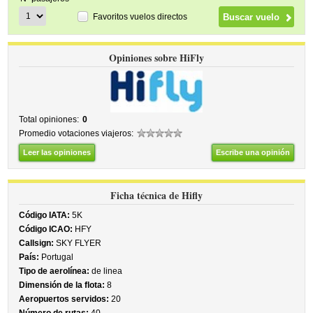
Favoritos vuelos directos
Opiniones sobre HiFly
Total opiniones:
0
Promedio votaciones viajeros:
Leer las opiniones
Escribe una opinión
Ficha técnica de Hifly
Código IATA:
5K
Código ICAO:
HFY
Callsign:
SKY FLYER
País:
Portugal
Tipo de aerolínea:
de linea
Dimensión de la flota:
8
Aeropuertos servidos:
20