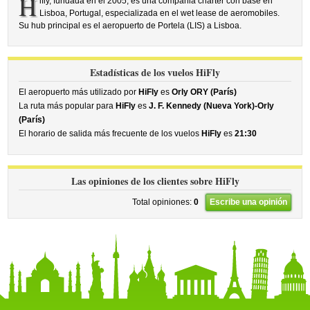
H
ifly, fundada en el 2005, es una compañia charter con base en
Lisboa, Portugal, especializada en el wet lease de aeromobiles.
Su hub principal es el aeropuerto de Portela (LIS) a Lisboa.
Estadísticas de los vuelos HiFly
El aeropuerto más utilizado por
HiFly
es
Orly ORY (París)
La ruta más popular para
HiFly
es
J. F. Kennedy (Nueva York)-Orly
(París)
El horario de salida más frecuente de los vuelos
HiFly
es
21:30
Las opiniones de los clientes sobre HiFly
Total opiniones:
0
Escribe una opinión