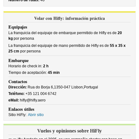
Número de rutas:
40
Volar con Hifly: información práctica
Equipajes
La franquicia del equipaje de embarque permitido de Hifly es de
20
kg
por persona
La franquicia del equipaje de mano permitido de Hifly es de
55 x 35 x
25 cm
por persona
Embarque
Horario de check in:
2 h
Tiempo de aceptación:
45 min
Contactos
Dirección:
Rua do Borja 6,1350-047 Lisbon,Portugal
Teléfono:
+35 121 004 6742
eMail:
hifly@hifly.aero
Enlaces útiles
Sitio HiFly:
Abrir sitio
Vuelos y opiniones sobre HiFly